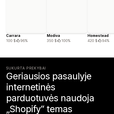
Carrara
Modiva
Homestead
100 $
96%
350 $
100%
420 $
94%
SUKURTA PREKYBAI
Geriausios pasaulyje
internetinės
parduotuvės naudoja
„Shopify“ temas