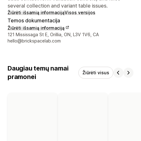
several collection and variant table issues.
Žiūrėti išsamią informaciją
Visos versijos
Temos dokumentacija
Žiūrėti išsamią informaciją
Kūrėjo kontaktiniai duomenys
121 Mississaga St E, Orillia, ON, L3V 1V6, CA
hello@brickspacelab.com
Daugiau temų namai
Žiūrėti visus
pramonei