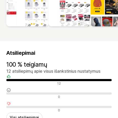
Atsiliepimai
100 % teigiamų
12 atsiliepimų apie visus išankstinius nustatymus
Teigiami atsiliepimai
12
Neutralūs atsiliepimai
0
Neigiami atsiliepimai
0
Visi atsiliepimai