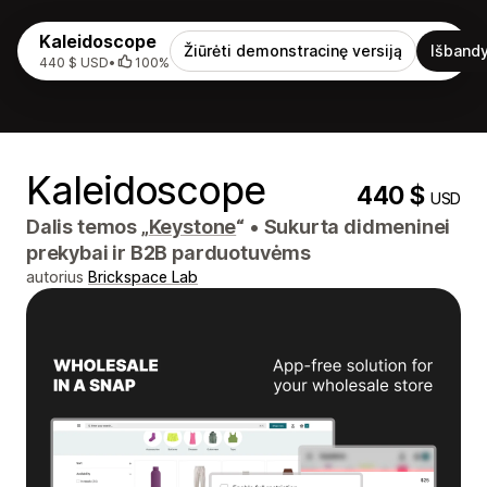
Kaleidoscope
Žiūrėti demonstracinę versiją
Išbandy
440 $ USD
•
100%
Kaleidoscope
440 $
USD
Dalis temos „
Keystone
“
•
Sukurta didmeninei
prekybai ir B2B parduotuvėms
autorius
Brickspace Lab