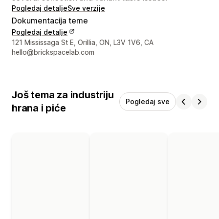
Pogledaj detalje
Sve verzije
Dokumentacija teme
Pogledaj detalje
Podaci za kontakt dizajnera
121 Mississaga St E, Orillia, ON, L3V 1V6, CA
hello@brickspacelab.com
Još tema za industriju
Pogledaj sve
hrana i piće