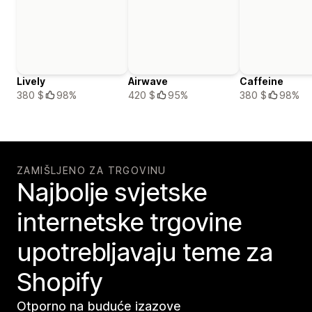
Lively
Airwave
Caffeine
380 $
98%
420 $
95%
380 $
98%
ZAMIŠLJENO ZA TRGOVINU
Najbolje svjetske
internetske trgovine
upotrebljavaju teme za
Shopify
Otporno na buduće izazove