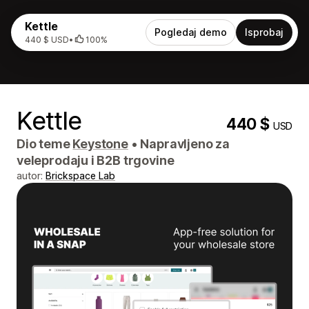
Kettle
Pogledaj demo
Isprobaj
440 $ USD
•
100%
Kettle
440 $
USD
Dio teme
Keystone
•
Napravljeno za
veleprodaju i B2B trgovine
autor:
Brickspace Lab