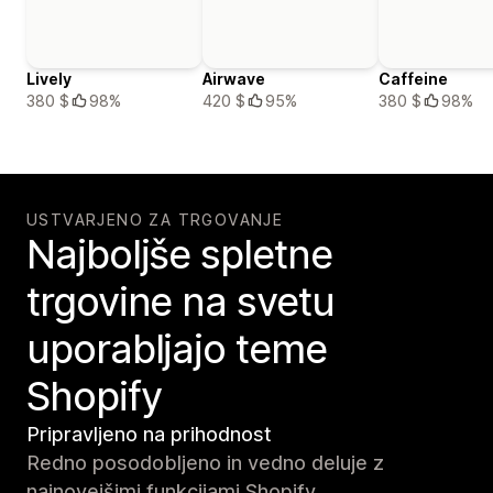
Lively
Airwave
Caffeine
380 $
98%
420 $
95%
380 $
98%
USTVARJENO ZA TRGOVANJE
Najboljše spletne
trgovine na svetu
uporabljajo teme
Shopify
Pripravljeno na prihodnost
Redno posodobljeno in vedno deluje z
najnovejšimi funkcijami Shopify.