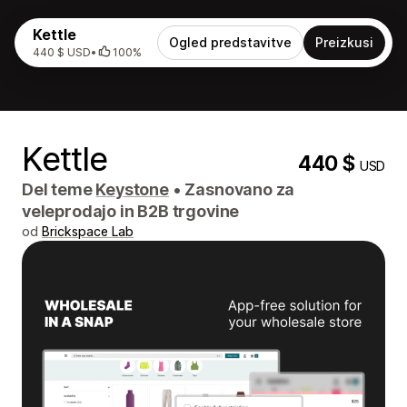
Kettle
Ogled predstavitve
Preizkusi
440 $ USD
•
100%
Kettle
440 $
USD
Del teme
Keystone
•
Zasnovano za
veleprodajo in B2B trgovine
od
Brickspace Lab