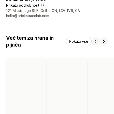
Prikaži podrobnosti
Podatki za stik z oblikovalcem
121 Mississaga St E, Orillia, ON, L3V 1V6, CA
hello@brickspacelab.com
Več tem za hrana in
Pokaži vse
pijača