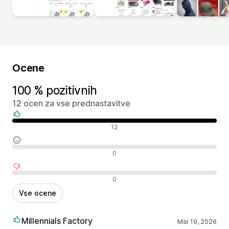
Ocene
100 % pozitivnih
12 ocen za vse prednastavitve
Pozitivne ocene
12
Nevtralne ocene
0
Negativne ocene
0
Vse ocene
Millennials Factory
Mar 19, 2026