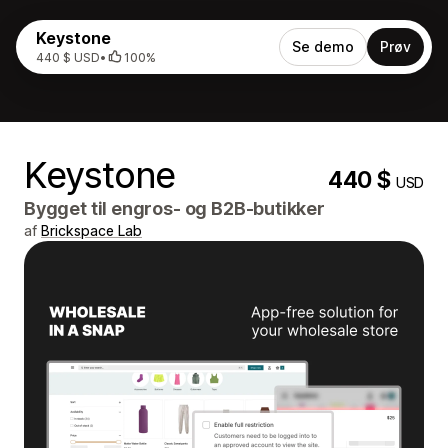
Keystone
Se demo
Prøv
440 $ USD
•
100%
Keystone
440 $
USD
Bygget til engros- og B2B-butikker
af
Brickspace Lab