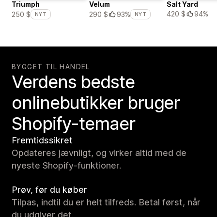
Triumph
Velum
Salt Yard
420 $
94%
250 $
290 $
93%
NYT
NYT
BYGGET TIL HANDEL
Verdens bedste
onlinebutikker bruger
Shopify-temaer
Fremtidssikret
Opdateres jævnligt, og virker altid med de
nyeste Shopify-funktioner.
Prøv, før du køber
Tilpas, indtil du er helt tilfreds. Betal først, når
du udgiver det.