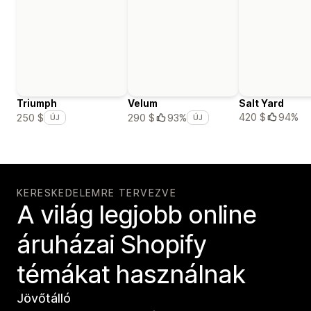
Triumph
Velum
Salt Yard
420 $
94%
250 $
290 $
93%
ÚJ
ÚJ
KERESKEDELEMRE TERVEZVE
A világ legjobb online
áruházai Shopify
témákat használnak
Jövőtálló