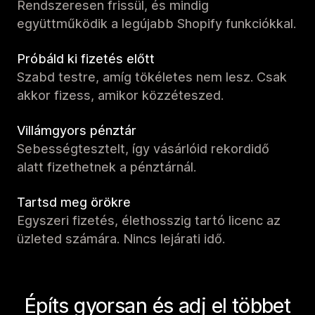
Rendszeresen frissül, és mindig
együttműködik a legújabb Shopify funkciókkal.
Próbáld ki fizetés előtt
Szabd testre, amíg tökéletes nem lesz. Csak
akkor fizess, amikor közzéteszed.
Villámgyors pénztár
Sebességtesztelt, így vásárlóid rekordidő
alatt fizethetnek a pénztárnál.
Tartsd meg örökre
Egyszeri fizetés, élethosszig tartó licenc az
üzleted számára. Nincs lejárati idő.
Építs gyorsan és adj el többet