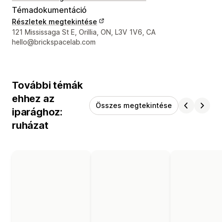
Témadokumentáció
Részletek megtekintése
Dizájner kapcsolattartási adatai
121 Mississaga St E, Orillia, ON, L3V 1V6, CA
hello@brickspacelab.com
További témák
ehhez az
Összes megtekintése
iparághoz:
ruházat