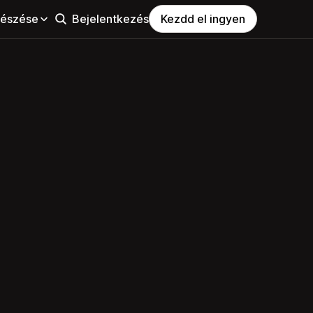
észése
Bejelentkezés
Kezdd el ingyen