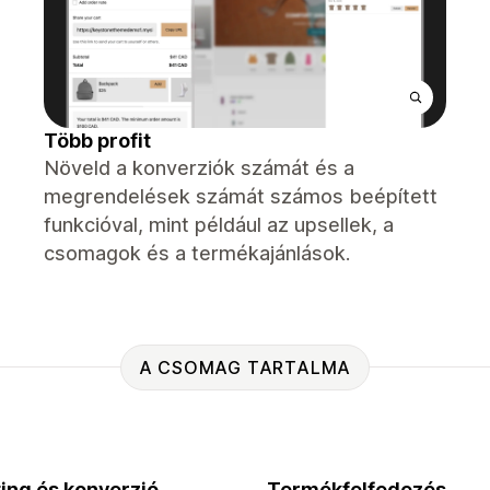
Több profit
Növeld a konverziók számát és a
megrendelések számát számos beépített
funkcióval, mint például az upsellek, a
csomagok és a termékajánlások.
A CSOMAG TARTALMA
ing és konverzió
Termékfelfedezés