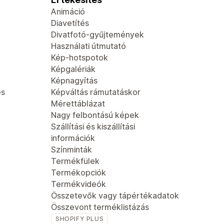
Animáció
Diavetítés
Divatfotó-gyűjtemények
Használati útmutató
Kép-hotspotok
Képgalériák
Képnagyítás
és
Képváltás rámutatáskor
Mérettáblázat
Nagy felbontású képek
Szállítási és kiszállítási
információk
Színminták
Termékfülek
Termékopciók
Termékvideók
Összetevők vagy tápértékadatok
Összevont terméklistázás
SHOPIFY PLUS