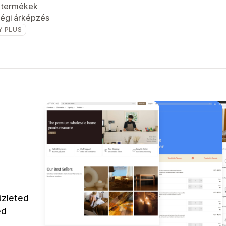
t termékek
égi árképzés
Y PLUS
üzleted
ed