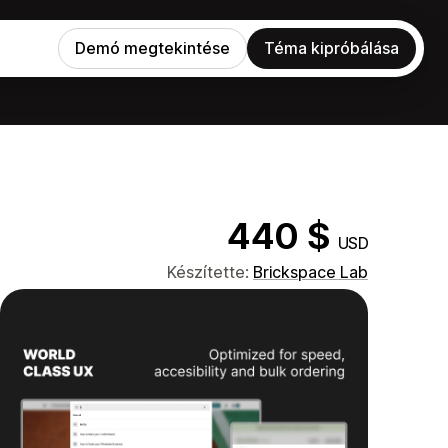
Demó megtekintése
Téma kipróbálása
440 $
USD
Készítette:
Brickspace Lab