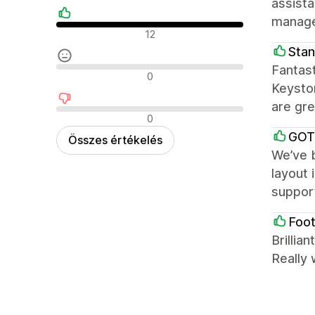
assist
manage
Pozitív értékelések
12
Stan
Fantast
Semleges értékelések
0
Keyston
are gre
Negatív értékelések
0
GOT
Összes értékelés
We’ve b
layout 
support
Foot
Brillia
Really 