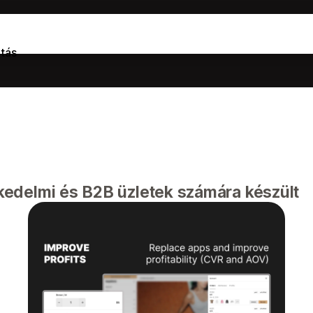
tás
edelmi és B2B üzletek számára készült