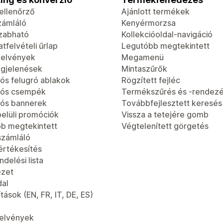
-ellenőrző
Ajánlott termékek
zámláló
Kenyérmorzsa
zabható
Kollekcióoldal-navigáció
tfelvételi űrlap
Legutóbb megtekintett
jelvények
Megamenü
gjelenések
Mintaszűrők
ós felugró ablakok
Rögzített fejléc
iós csempék
Termékszűrés és -rendez
ós bannerek
Továbbfejlesztett keresés
elüli promóciók
Vissza a tetejére gomb
b megtekintett
Végtelenített görgetés
számláló
értékesítés
delési lista
ézet
dal
tások (EN, FR, IT, DE, ES)
jelvények