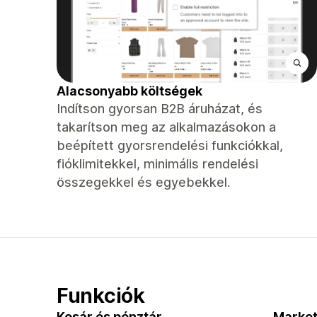
Alacsonyabb költségek
Indítson gyorsan B2B áruházat, és
takarítson meg az alkalmazásokon a
beépített gyorsrendelési funkciókkal,
fióklimitekkel, minimális rendelési
összegekkel és egyebekkel.
Funkciók
Kosár és pénztár
Market