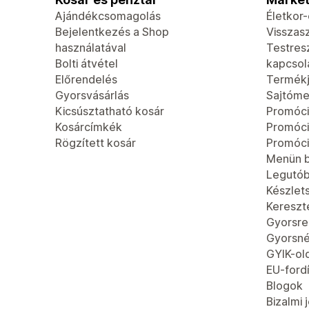
Ajándékcsomagolás
Életkor
Bejelentkezés a Shop
Visszas
használatával
Testres
Bolti átvétel
kapcsola
Előrendelés
Termék
Gyorsvásárlás
Sajtóme
Kicsúsztatható kosár
Promóci
Kosárcímkék
Promóc
Rögzített kosár
Promóci
Menün b
Legutób
Készlet
Kereszt
Gyorsren
Gyorsn
GYIK-ol
EU-fordí
Blogok
Bizalmi 