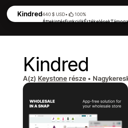
Kindred
440 $ USD
•
100%
Áttekintés
Funkciók
Értékelések
Támoga
Kindred
A(z)
Keystone
része
•
Nagykeresk