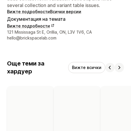
several collection and variant table issues.
Вижте подробности
Всички версии
Документация на темата
Вижте подробности
Данни за връзка с дизайнера
121 Mississaga St E, Orillia, ON, L3V 1V6, CA
hello@brickspacelab.com
Още теми за
Вижте всички
хардуер