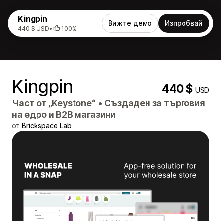
Kingpin
Вижте демо
Изпробвай
440 $ USD
•
100%
Kingpin
440 $
USD
Част от „
Keystone
“
•
Създаден за търговия
на едро и B2B магазини
от
Brickspace Lab