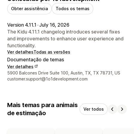
Obter assistência
Todos os temas
Version 4.11.1
•
July 16, 2026
The Kidu 4.11.1 changelog introduces several fixes
and improvements to enhance user experience and
functionality.
Ver detalhes
Todas as versões
Documentação de temas
Ver detalhes
Detalhes de contacto do designer
5900 Balcones Drive Suite 100, Austin, TX, TX 78731, US
customer.support@1o1development.com
Mais temas para animais
Ver todos
de estimação