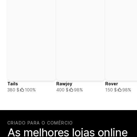
Tails
Rawjoy
Rover
380 $
100%
400 $
98%
150 $
98%
CRIADO PARA O COMÉRCIO
As melhores lojas online