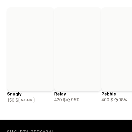
Snugly
Relay
Pebble
420 $
95%
400 $
98%
150 $
NAUJA
SUKURTA PREKYBAI