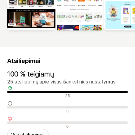
Atsiliepimai
100 % teigiamų
25 atsiliepimų apie visus išankstinius nustatymus
Teigiami atsiliepimai
25
Neutralūs atsiliepimai
0
Neigiami atsiliepimai
0
Visi atsiliepimai