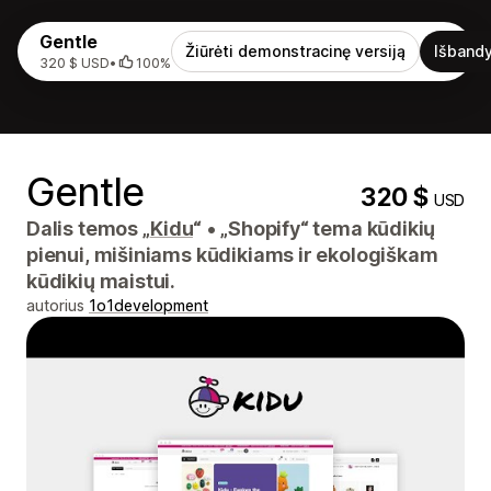
Gentle
Žiūrėti demonstracinę versiją
Išbandy
320 $ USD
•
100%
Gentle
320 $
USD
Dalis temos „
Kidu
“
•
„Shopify“ tema kūdikių
pienui, mišiniams kūdikiams ir ekologiškam
kūdikių maistui.
autorius
1o1development