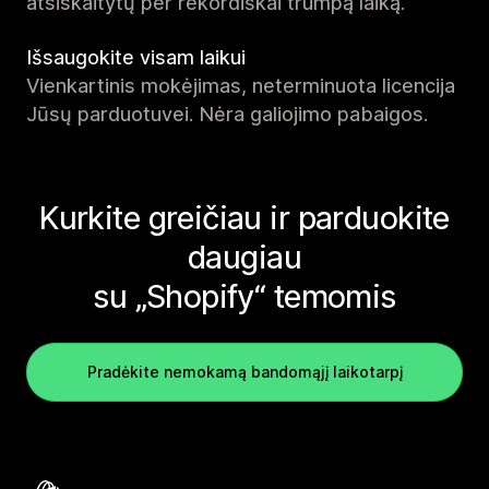
atsiskaitytų per rekordiškai trumpą laiką.
Išsaugokite visam laikui
Vienkartinis mokėjimas, neterminuota licencija
Jūsų parduotuvei. Nėra galiojimo pabaigos.
Kurkite greičiau ir parduokite
daugiau
su „Shopify“ temomis
Pradėkite nemokamą bandomąjį laikotarpį