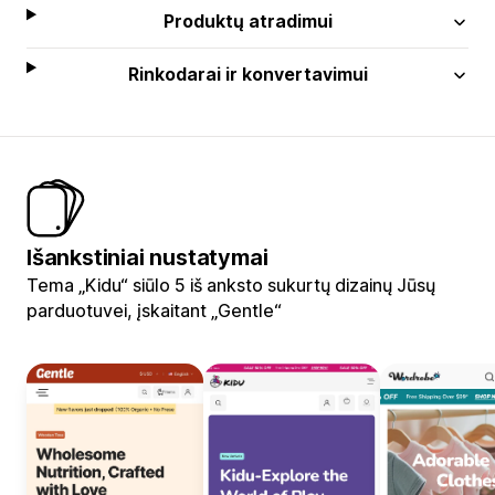
Produktų atradimui
Rinkodarai ir konvertavimui
Išankstiniai nustatymai
Tema „Kidu“ siūlo 5 iš anksto sukurtų dizainų Jūsų
parduotuvei, įskaitant „Gentle“