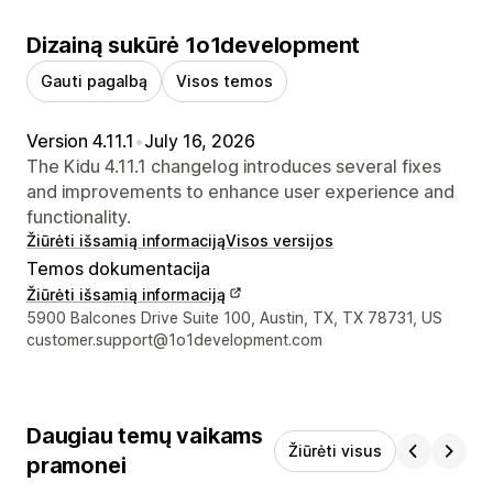
Dizainą sukūrė 1o1development
Gauti pagalbą
Visos temos
Version 4.11.1
•
July 16, 2026
The Kidu 4.11.1 changelog introduces several fixes
and improvements to enhance user experience and
functionality.
Žiūrėti išsamią informaciją
Visos versijos
Temos dokumentacija
Žiūrėti išsamią informaciją
Kūrėjo kontaktiniai duomenys
5900 Balcones Drive Suite 100, Austin, TX, TX 78731, US
customer.support@1o1development.com
Daugiau temų vaikams
Žiūrėti visus
pramonei