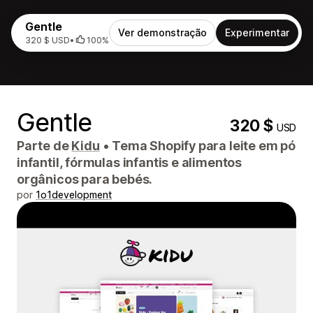
Gentle
Ver demonstração
Experimentar
320 $ USD
•
100%
Gentle
320 $
USD
Parte de
Kidu
•
Tema Shopify para leite em pó
infantil, fórmulas infantis e alimentos
orgânicos para bebés.
por
1o1development