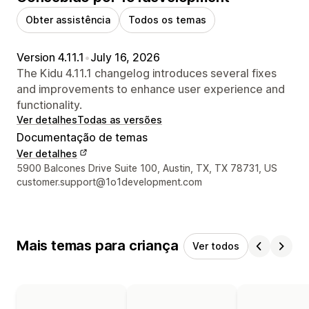
Obter assistência
Todos os temas
Version 4.11.1
•
July 16, 2026
The Kidu 4.11.1 changelog introduces several fixes
and improvements to enhance user experience and
functionality.
Ver detalhes
Todas as versões
Documentação de temas
Ver detalhes
Detalhes de contacto do designer
5900 Balcones Drive Suite 100, Austin, TX, TX 78731, US
customer.support@1o1development.com
Mais temas para criança
Ver todos