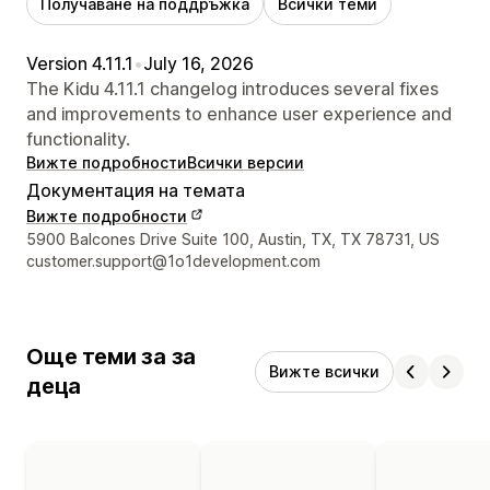
Получаване на поддръжка
Всички теми
Version 4.11.1
•
July 16, 2026
The Kidu 4.11.1 changelog introduces several fixes
and improvements to enhance user experience and
functionality.
Вижте подробности
Всички версии
Документация на темата
Вижте подробности
Данни за връзка с дизайнера
5900 Balcones Drive Suite 100, Austin, TX, TX 78731, US
customer.support@1o1development.com
Още теми за за
Вижте всички
деца