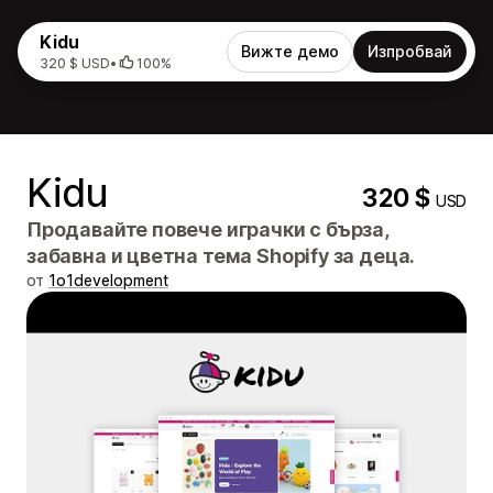
Kidu
Вижте демо
Изпробвай
320 $ USD
•
100%
Kidu
320 $
USD
Продавайте повече играчки с бърза,
забавна и цветна тема Shopify за деца.
от
1o1development