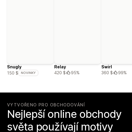
Snugly
Relay
Swirl
420 $
95%
360 $
99%
150 $
NOVINKY
VYTVOŘENO PRO OBCHODOVÁNÍ
Nejlepší online obchody
světa používají motivy