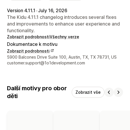
Version 4.11.1
•
July 16, 2026
The Kidu 4.11.1 changelog introduces several fixes
and improvements to enhance user experience and
functionality.
Zobrazit podrobnosti
Všechny verze
Dokumentace k motivu
Zobrazit podrobnosti
Kontaktní údaje designéra
5900 Balcones Drive Suite 100, Austin, TX, TX 78731, US
customer.support@1o1development.com
Další motivy pro obor
Zobrazit vše
děti