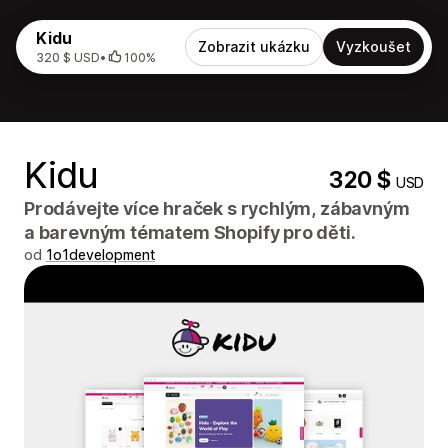
Kidu
Zobrazit ukázku
Vyzkoušet
320 $ USD
•
100%
Kidu
320 $
USD
Prodávejte více hraček s rychlým, zábavným
a barevným tématem Shopify pro děti.
od
1o1development