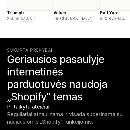
Triumph
Velum
Salt Yard
420 $
94%
250 $
290 $
93%
NAUJA
NAUJA
SUKURTA PREKYBAI
Geriausios pasaulyje
internetinės
parduotuvės naudoja
„Shopify“ temas
Pritaikyta ateičiai
Reguliariai atnaujinama ir visada suderinama su
naujausiomis „Shopify“ funkcijomis.