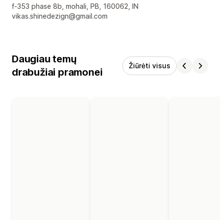
Kūrėjo kontaktiniai duomenys
f-353 phase 8b, mohali, PB, 160062, IN
vikas.shinedezign@gmail.com
Daugiau temų
Žiūrėti visus
drabužiai pramonei