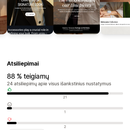
Atsiliepimai
88 % teigiamų
24 atsiliepimų apie visus išankstinius nustatymus
Teigiami atsiliepimai
21
Neutralūs atsiliepimai
1
Neigiami atsiliepimai
2