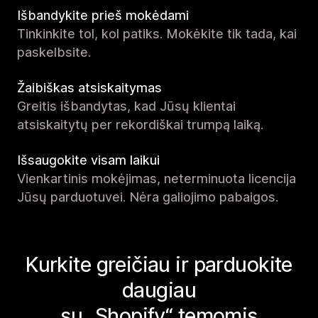
Išbandykite prieš mokėdami
Tinkinkite tol, kol patiks. Mokėkite tik tada, kai
paskelbsite.
Žaibiškas atsiskaitymas
Greitis išbandytas, kad Jūsų klientai
atsiskaitytų per rekordiškai trumpą laiką.
Išsaugokite visam laikui
Vienkartinis mokėjimas, neterminuota licencija
Jūsų parduotuvei. Nėra galiojimo pabaigos.
Kurkite greičiau ir parduokite
daugiau
su „Shopify“ temomis