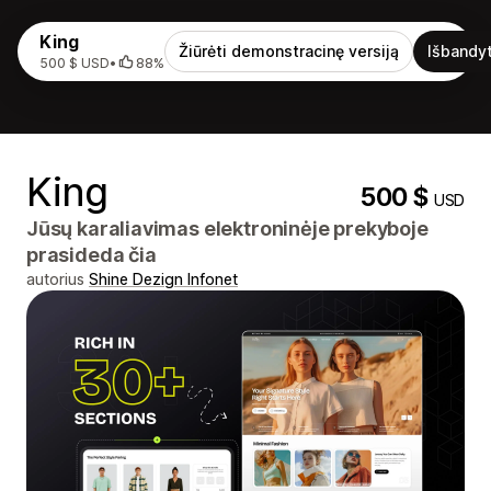
King
Žiūrėti demonstracinę versiją
Išbandyt
500 $ USD
•
88%
King
500 $
USD
Jūsų karaliavimas elektroninėje prekyboje
prasideda čia
autorius
Shine Dezign Infonet