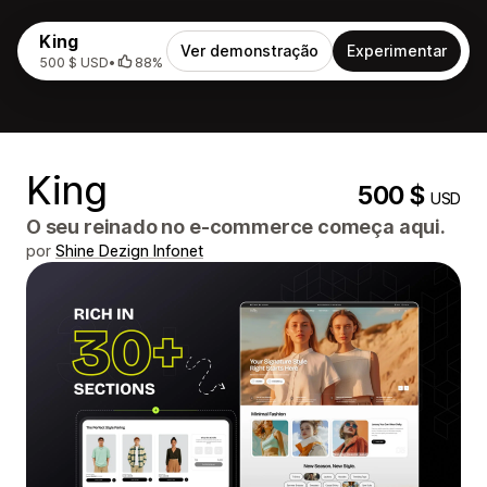
King
Ver demonstração
Experimentar
500 $ USD
•
88%
King
500 $
USD
O seu reinado no e-commerce começa aqui.
por
Shine Dezign Infonet