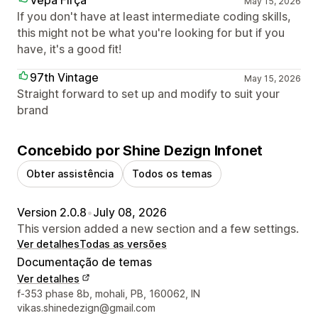
Vepa Fırça
May 15, 2026
If you don't have at least intermediate coding skills,
this might not be what you're looking for but if you
have, it's a good fit!
97th Vintage
May 15, 2026
Straight forward to set up and modify to suit your
brand
Concebido por Shine Dezign Infonet
Obter assistência
Todos os temas
Version 2.0.8
•
July 08, 2026
This version added a new section and a few settings.
Ver detalhes
Todas as versões
Documentação de temas
Ver detalhes
Detalhes de contacto do designer
f-353 phase 8b, mohali, PB, 160062, IN
vikas.shinedezign@gmail.com