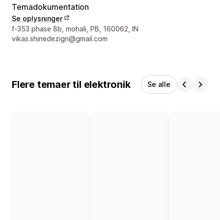
Temadokumentation
Se oplysninger
Se kontaktoplysninger
f-353 phase 8b, mohali, PB, 160062, IN
vikas.shinedezign@gmail.com
Flere temaer til elektronik
Se alle