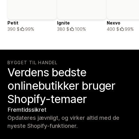
Petit
Ignite
Nexvo
390 $
99%
380 $
100%
400 $
99%
BYGGET TIL HANDEL
Verdens bedste
onlinebutikker bruger
Shopify-temaer
Fremtidssikret
Opdateres jævnligt, og virker altid med de
nyeste Shopify-funktioner.