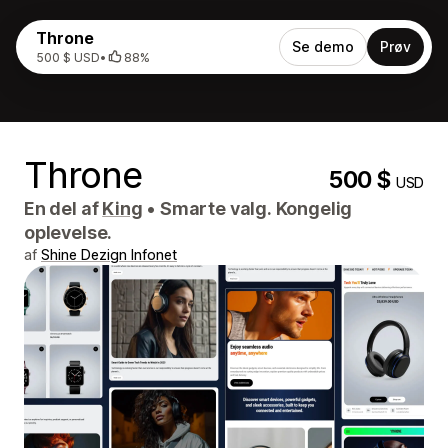
Throne
Se demo
Prøv
500 $ USD
•
88%
Throne
500 $
USD
En del af
King
•
Smarte valg. Kongelig
oplevelse.
af
Shine Dezign Infonet