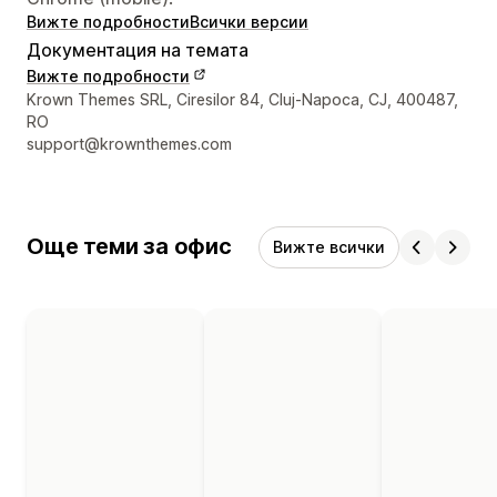
Вижте подробности
Всички версии
Документация на темата
Вижте подробности
Данни за връзка с дизайнера
Krown Themes SRL, Ciresilor 84, Cluj-Napoca, CJ, 400487,
RO
support@krownthemes.com
Още теми за офис
Вижте всички