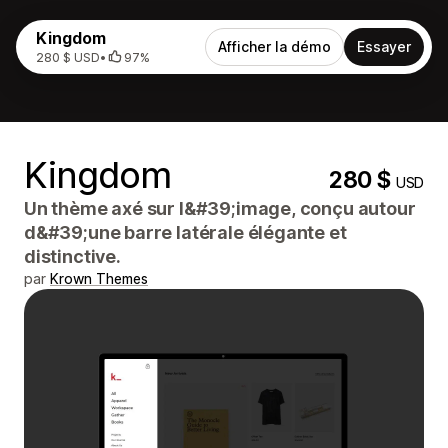
Kingdom
Afficher la démo
Essayer
280 $ USD
•
97%
Kingdom
280 $
USD
Un thème axé sur l&#39;image, conçu autour
d&#39;une barre latérale élégante et
distinctive.
par
Krown Themes