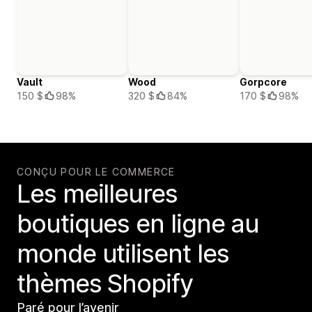
Vault
Wood
Gorpcore
150 $
98%
320 $
84%
170 $
98%
CONÇU POUR LE COMMERCE
Les meilleures
boutiques en ligne au
monde utilisent les
thèmes Shopify
Paré pour l’avenir