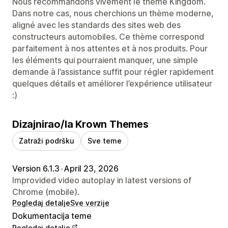
Nous recommandons vivement le thème Kingdom.
Dans notre cas, nous cherchions un thème moderne,
aligné avec les standards des sites web des
constructeurs automobiles. Ce thème correspond
parfaitement à nos attentes et à nos produits. Pour
les éléments qui pourraient manquer, une simple
demande à l’assistance suffit pour régler rapidement
quelques détails et améliorer l’expérience utilisateur
:)
Dizajnirao/la Krown Themes
Zatraži podršku
Sve teme
Version 6.1.3
•
April 23, 2026
Improvided video autoplay in latest versions of
Chrome (mobile).
Pogledaj detalje
Sve verzije
Dokumentacija teme
Pogledaj detalje