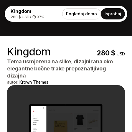
Kingdom
Pogledaj demo
Isprobaj
280 $ USD
•
97%
Kingdom
280 $
USD
Tema usmjerena na slike, dizajnirana oko
elegantne bočne trake prepoznatljivog
dizajna
autor:
Krown Themes