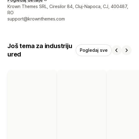
Podaci za kontakt dizajnera
Krown Themes SRL, Ciresilor 84, Cluj-Napoca, CJ, 400487,
RO
support@krownthemes.com
Još tema za industriju
Pogledaj sve
ured