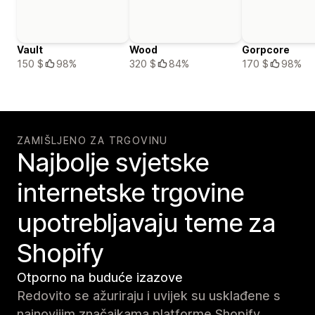
Vault
Wood
Gorpcore
150 $
98%
320 $
84%
170 $
98%
ZAMIŠLJENO ZA TRGOVINU
Najbolje svjetske
internetske trgovine
upotrebljavaju teme za
Shopify
Otporno na buduće izazove
Redovito se ažuriraju i uvijek su usklađene s
najnovijim značajkama platforme Shopify.