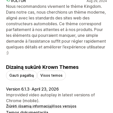
VOLTUR
Aug 29, 2024
Nous recommandons vivement le thème Kingdom.
Dans notre cas, nous cherchions un thème moderne,
aligné avec les standards des sites web des
constructeurs automobiles. Ce thème correspond
parfaitement à nos attentes et à nos produits. Pour
les éléments qui pourraient manquer, une simple
demande à l’assistance suffit pour régler rapidement
quelques détails et améliorer l’expérience utilisateur
:)
Dizainą sukūrė Krown Themes
Gauti pagalbą
Visos temos
Version 6.1.3
•
April 23, 2026
Improvided video autoplay in latest versions of
Chrome (mobile).
Žiūrėti išsamią informaciją
Visos versijos
Temos dokumentacija