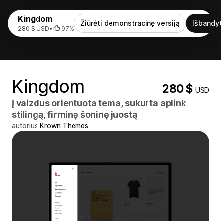
Kingdom
Žiūrėti demonstracinę versiją
Išbandyt
280 $ USD
•
97%
Kingdom
280 $
USD
Į vaizdus orientuota tema, sukurta aplink
stilingą, firminę šoninę juostą
autorius
Krown Themes