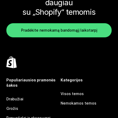
daugiau
su „Shopify“ temomis
Pradėkite nemokamą bandomąjį laikotarpį
Populiariausios pramonės
Kategorijos
šakos
Visos temos
Drabužiai
Nemokamos temos
Grožis
Papuošalai ir aksesuarai