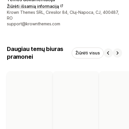
Žiūrėti išsamią informaciją
Kūrėjo kontaktiniai duomenys
Krown Themes SRL, Ciresilor 84, Cluj-Napoca, CJ, 400487,
RO
support@krownthemes.com
Daugiau temų biuras
Žiūrėti visus
pramonei