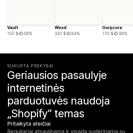
Vault
Wood
Gorpcore
150 $
98%
320 $
84%
170 $
98%
SUKURTA PREKYBAI
Geriausios pasaulyje
internetinės
parduotuvės naudoja
„Shopify“ temas
Pritaikyta ateičiai
Reguliariai atnaujinama ir visada suderinama su