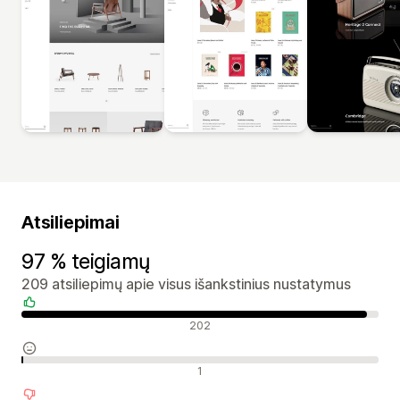
Atsiliepimai
97 % teigiamų
209 atsiliepimų apie visus išankstinius nustatymus
Teigiami atsiliepimai
202
Neutralūs atsiliepimai
1