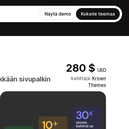
Näytä demo
Kokeile teemaa
280 $
USD
kkään sivupalkin
kehittäjä:
Krown
Themes