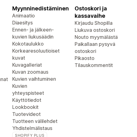
Myynninedistäminen
Ostoskori ja
Animaatio
kassavaihe
Diaesitys
Kirjaudu Shopilla
Ennen- ja jälkeen-
Liukuva ostoskori
kuvien liukusäädin
Nouto myymälästä
Kokotaulukko
Paikallaan pysyvä
Korkearesoluutioiset
ostoskori
kuvat
Pikaosto
Kuvagalleriat
Tilauskommentit
Kuvan zoomaus
Kuvien vaihtuminen
unat
Kuvien
yhteyspisteet
Käyttötiedot
Lookbookit
Tuotevideot
Tuotteen välilehdet
Yhdistelmälistaus
SHOPIFY PLUS