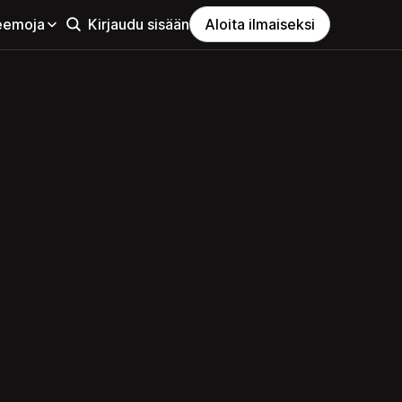
eemoja
Kirjaudu sisään
Aloita ilmaiseksi