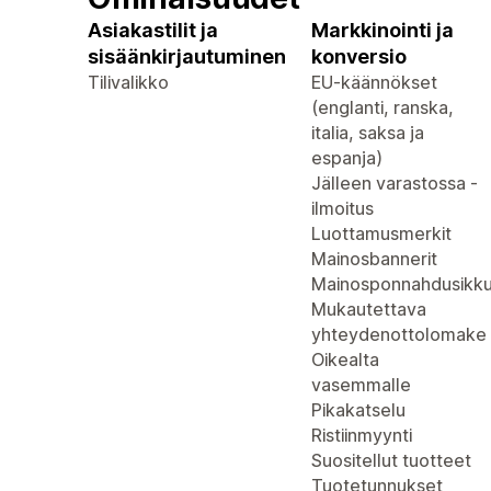
Asiakastilit ja
Markkinointi ja
sisäänkirjautuminen
konversio
Tilivalikko
EU-käännökset
(englanti, ranska,
italia, saksa ja
espanja)
Jälleen varastossa -
ilmoitus
Luottamusmerkit
Mainosbannerit
Mainosponnahdusikk
Mukautettava
yhteydenottolomake
Oikealta
vasemmalle
Pikakatselu
Ristiinmyynti
Suositellut tuotteet
Tuotetunnukset