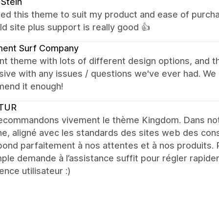
 Stein
ted this theme to suit my product and ease of purcha
ld site plus support is really good 👍
ent Surf Company
nt theme with lots of different design options, and t
ive with any issues / questions we've ever had. We 
end it enough!
TUR
ecommandons vivement le thème Kingdom. Dans notr
e, aligné avec les standards des sites web des con
ond parfaitement à nos attentes et à nos produits. 
ple demande à l’assistance suffit pour régler rapide
ence utilisateur :)