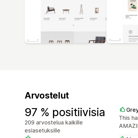
Arvostelut
97 % positiivisia
Grey
This ha
209 arvostelua kaikille
AMAZIN
esiasetuksille