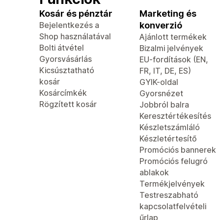
Kosár és pénztár
Marketing és
Bejelentkezés a
konverzió
Shop használatával
Ajánlott termékek
Bolti átvétel
Bizalmi jelvények
Gyorsvásárlás
EU-fordítások (EN,
Kicsúsztatható
FR, IT, DE, ES)
kosár
GYIK-oldal
Kosárcímkék
Gyorsnézet
Rögzített kosár
Jobbról balra
Keresztértékesítés
Készletszámláló
Készletértesítő
Promóciós bannerek
Promóciós felugró
ablakok
Termékjelvények
Testreszabható
kapcsolatfelvételi
űrlap