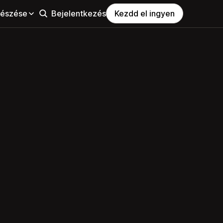
észése
Bejelentkezés
Kezdd el ingyen