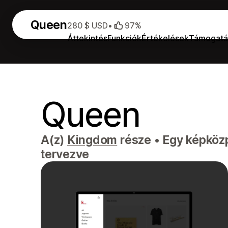
Queen
280 $ USD
•
97%
Áttekintés
Funkciók
Értékelések
Támogatá
Queen
A(z)
Kingdom
része
•
Egy képközpo
tervezve