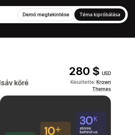
Demó megtekintése
Téma kipróbálása
280 $
USD
lsáv köré
Készítette:
Krown
Themes