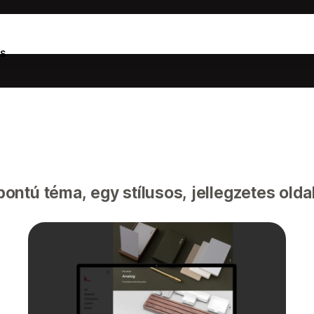
s
ntú téma, egy stílusos, jellegzetes olda