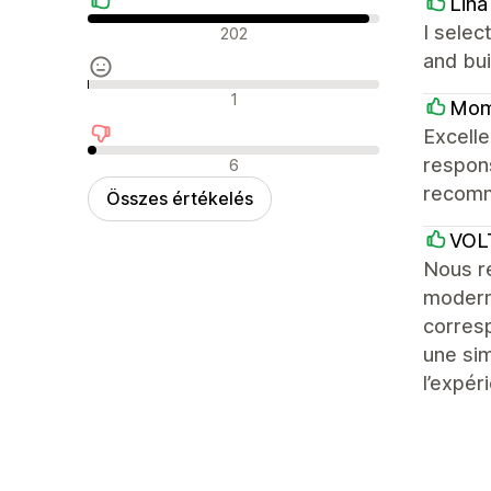
Lina
Pozitív értékelések
I selec
202
and bui
Semleges értékelések
1
Mom
Excelle
Negatív értékelések
respons
6
recomm
Összes értékelés
VOL
Nous r
modern
corresp
une sim
l’expéri