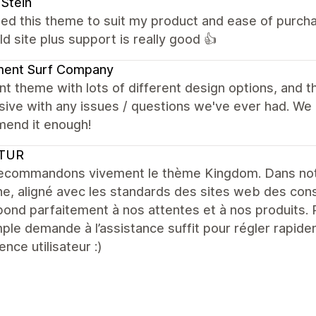
 Stein
ted this theme to suit my product and ease of purcha
ld site plus support is really good 👍
ent Surf Company
nt theme with lots of different design options, and t
ive with any issues / questions we've ever had. We 
end it enough!
TUR
ecommandons vivement le thème Kingdom. Dans notr
e, aligné avec les standards des sites web des con
ond parfaitement à nos attentes et à nos produits. 
ple demande à l’assistance suffit pour régler rapide
ence utilisateur :)