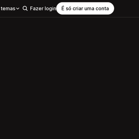
 temas
Fazer login
É só criar uma conta