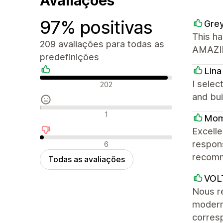
Avaliações
97% positivas
Grey
This ha
209 avaliações para todas as
AMAZIN
predefinições
Lina
Avaliações positivas
I selec
202
and bui
Avaliações neutras
1
Mom
Excelle
Avaliações negativas
respons
6
recomm
Todas as avaliações
VOL
Nous r
modern
corresp