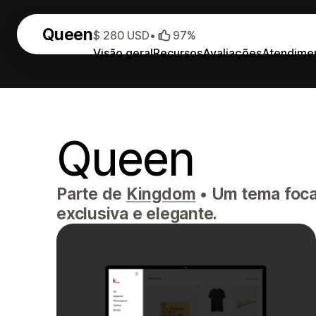
Queen
$ 280 USD
•
97%
Visão geral
Recursos
Avaliações
Atendime
Queen
Parte de
Kingdom
•
Um tema focad
exclusiva e elegante.