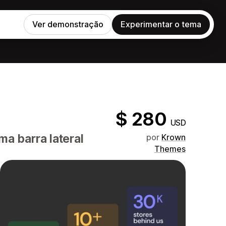
Ver demonstração
Experimentar o tema
$ 280
USD
a barra lateral
por
Krown
Themes