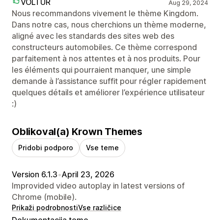
VOLTUR
Aug 29, 2024
Nous recommandons vivement le thème Kingdom.
Dans notre cas, nous cherchions un thème moderne,
aligné avec les standards des sites web des
constructeurs automobiles. Ce thème correspond
parfaitement à nos attentes et à nos produits. Pour
les éléments qui pourraient manquer, une simple
demande à l’assistance suffit pour régler rapidement
quelques détails et améliorer l’expérience utilisateur
:)
Oblikoval(a) Krown Themes
Pridobi podporo
Vse teme
Version 6.1.3
•
April 23, 2026
Improvided video autoplay in latest versions of
Chrome (mobile).
Prikaži podrobnosti
Vse različice
Dokumentacija teme