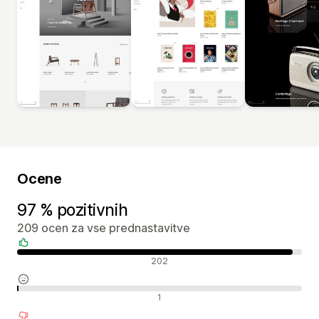
Ocene
97 % pozitivnih
209 ocen za vse prednastavitve
Pozitivne ocene
202
Nevtralne ocene
1