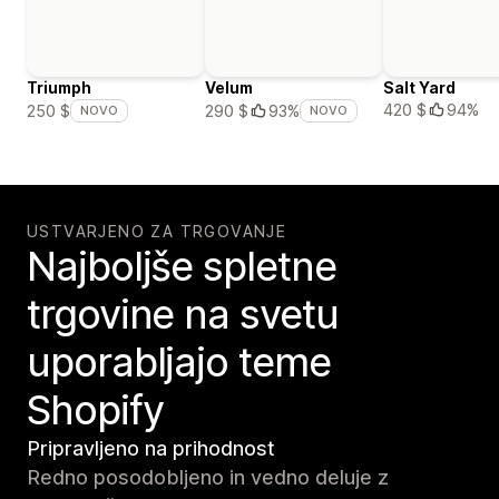
Triumph
Velum
Salt Yard
420 $
94%
250 $
290 $
93%
NOVO
NOVO
USTVARJENO ZA TRGOVANJE
Najboljše spletne
trgovine na svetu
uporabljajo teme
Shopify
Pripravljeno na prihodnost
Redno posodobljeno in vedno deluje z