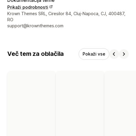
Prikaži podrobnosti
Podatki za stik z oblikovalcem
Krown Themes SRL, Ciresilor 84, Cluj-Napoca, CJ, 400487,
RO
support@krownthemes.com
Več tem za oblačila
Pokaži vse