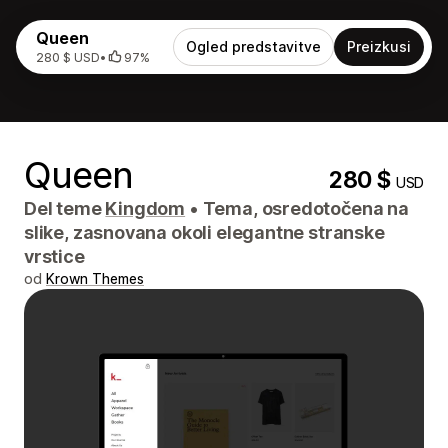
Queen
Ogled predstavitve
Preizkusi
280 $ USD
•
97%
Queen
280 $
USD
Del teme
Kingdom
•
Tema, osredotočena na
slike, zasnovana okoli elegantne stranske
vrstice
od
Krown Themes