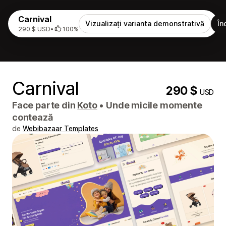
Carnival
Vizualizați varianta demonstrativă
În
290 $ USD
•
100%
Carnival
290 $
USD
Face parte din
Koto
•
Unde micile momente
contează
de
Webibazaar Templates