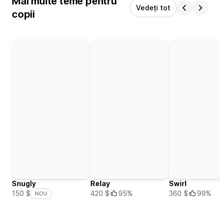
Mai multe teme pentru
Vedeți tot
copii
Snugly
Relay
Swirl
420 $
95%
360 $
99%
150 $
NOU