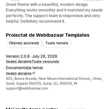
Great theme with a beautiful, modern design.
Everything works smoothly and it matched my needs
perfectly. The support team is responsive and very
helpful. Definitely recommend it.
Proiectat de Webibazaar Templates
Obțineți asistență
Toate temele
Version 2.0.8
•
July 28, 2026
Vedeți detaliile
Toate versiunile
Documentația temei
Vedeți detaliile
Detaliile de contact ale designerului
403, Amora Arcade, Near Mouni International School,, Utran,
Surat, Gujarat 394105, Surat, GJ, 394105, IN
support@webibazaar.com