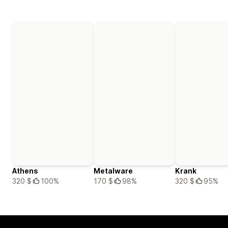
Athens
Metalware
Krank
320 $
100%
170 $
98%
320 $
95%