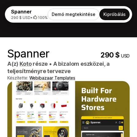
Spanner
Demó megtekintése
Kipróbálás
290 $ USD
•
100%
Spanner
290 $
USD
A(z)
Koto
része
•
A bizalom eszközei, a
teljesítményre tervezve
Készítette:
Webibazaar Templates