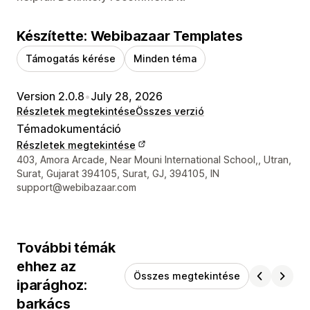
Készítette: Webibazaar Templates
Támogatás kérése
Minden téma
Version 2.0.8
•
July 28, 2026
Részletek megtekintése
Összes verzió
Témadokumentáció
Részletek megtekintése
Dizájner kapcsolattartási adatai
403, Amora Arcade, Near Mouni International School,, Utran,
Surat, Gujarat 394105, Surat, GJ, 394105, IN
support@webibazaar.com
További témák
ehhez az
Összes megtekintése
iparághoz:
barkács