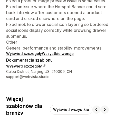
Fixed a product image preview issue in some cases.
Fixed an issue where the Hotspot Banner could scroll
back into view after customers opened a product
card and clicked elsewhere on the page.
Fixed mobile drawer social icon layering so bordered
social icons display correctly while browsing drawer
submenus.
Other
General performance and stability improvements.
Wyświetl szczegóły
Wszystkie wersje
Dokumentacja szablonu
Wyświetl szczegóły
Dane kontaktowe projektanta
Gulou District, Nanjing, JS, 210009, CN
support@webvista.studio
Więcej
szablonów dla
Wyświetl wszystkie
branży