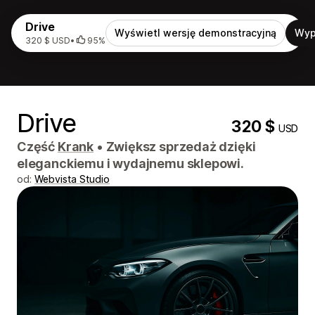
Drive
Wyświetl wersję demonstracyjną
Wyp
320 $ USD
•
95%
Drive
320 $
USD
Część
Krank
•
Zwiększ sprzedaż dzięki
eleganckiemu i wydajnemu sklepowi.
od:
Webvista Studio