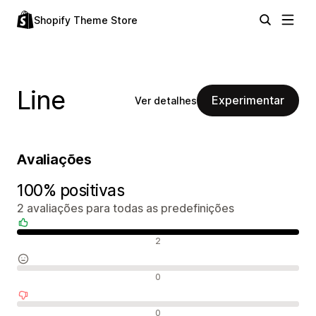
Shopify Theme Store
Line
Experimentar
Ver detalhes
Avaliações
100% positivas
2 avaliações para todas as predefinições
Avaliações positivas
2
Avaliações neutras
0
Avaliações negativas
0