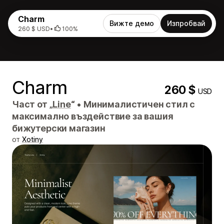
Charm
Вижте демо
Изпробвай
260 $ USD
•
100%
Charm
260 $
USD
Част от „
Line
“
•
Минималистичен стил с
максимално въздействие за вашия
бижутерски магазин
от
Xotiny