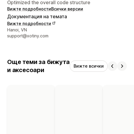
Optimized the overall code structure
Вижте подробности
Всички версии
Документация на темата
Вижте подробности
Данни за връзка с дизайнера
Hanoi, VN
support@xotiny.com
Още теми за бижута
Вижте всички
и аксесоари