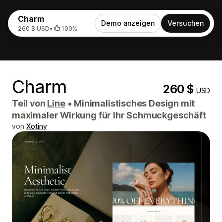
Charm
Demo anzeigen
Versuchen
260 $ USD
•
100%
Charm
260 $
USD
Teil von
Line
•
Minimalistisches Design mit
maximaler Wirkung für Ihr Schmuckgeschäft
von
Xotiny