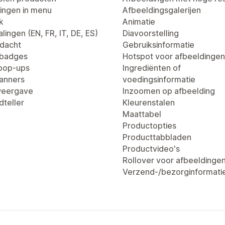
ingen in menu
Afbeeldingsgalerijen
k
Animatie
lingen (EN, FR, IT, DE, ES)
Diavoorstelling
dacht
Gebruiksinformatie
tbadges
Hotspot voor afbeeldingen
pop-ups
Ingrediënten of
anners
voedingsinformatie
weergave
Inzoomen op afbeelding
dteller
Kleurenstalen
Maattabel
Productopties
Producttabbladen
Productvideo's
Rollover voor afbeeldinge
Verzend-/bezorginformati