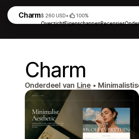
Charm
$ 260 USD
•
100%
Overzicht
Eigenschappen
Recensies
Onder
Charm
Onderdeel van
Line
•
Minimalistis