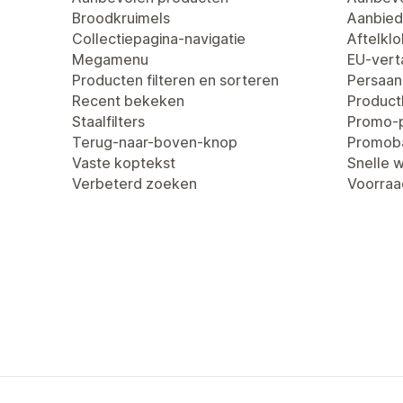
Broodkruimels
Aanbied
Collectiepagina-navigatie
Aftelklo
Megamenu
EU-verta
Producten filteren en sorteren
Persaan
Recent bekeken
Produc
Staalfilters
Promo-
Terug-naar-boven-knop
Promob
Vaste koptekst
Snelle 
Verbeterd zoeken
Voorraa