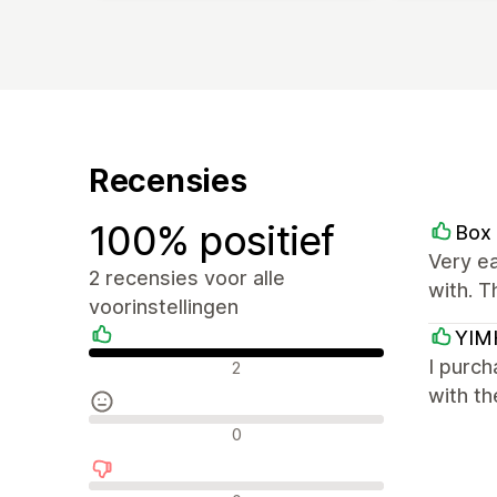
Recensies
100% positief
Box
Very ea
2 recensies voor alle
with. 
voorinstellingen
YIM
Positieve recensies
I purch
2
with th
Neutrale recensies
0
Negatieve recensies