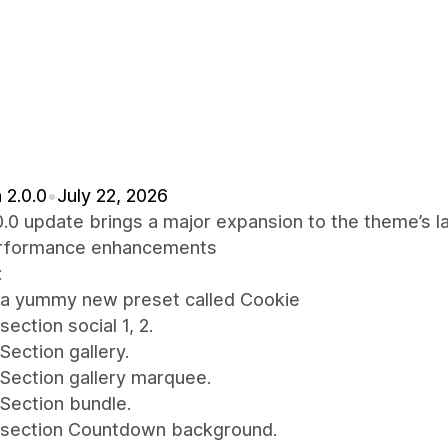
 2.0.0
•
July 22, 2026
0.0 update brings a major expansion to the theme’s l
rformance enhancements
:
a yummy new preset called Cookie
ection social 1, 2.
ection gallery.
Section gallery marquee.
Section bundle.
section Countdown background.