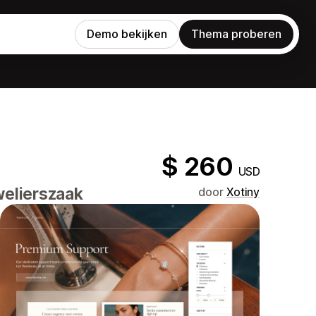
Demo bekijken
Thema proberen
$ 260
USD
welierszaak
door
Xotiny