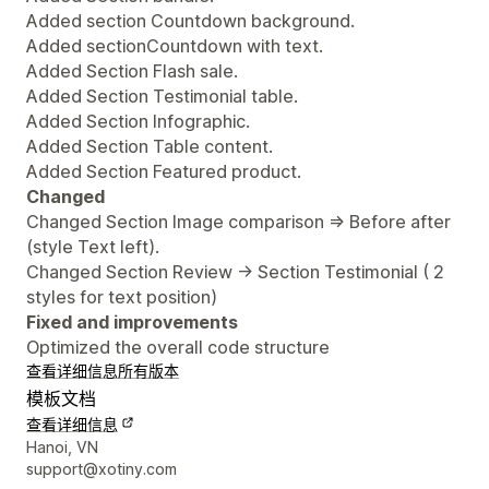
Added section Countdown background.
Added sectionCountdown with text.
Added Section Flash sale.
Added Section Testimonial table.
Added Section Infographic.
Added Section Table content.
Added Section Featured product.
Changed
Changed Section Image comparison => Before after
(style Text left).
Changed Section Review -> Section Testimonial ( 2
styles for text position)
Fixed and improvements
Optimized the overall code structure
查看详细信息
所有版本
模板文档
查看详细信息
设计师联系方式
Hanoi, VN
support@xotiny.com