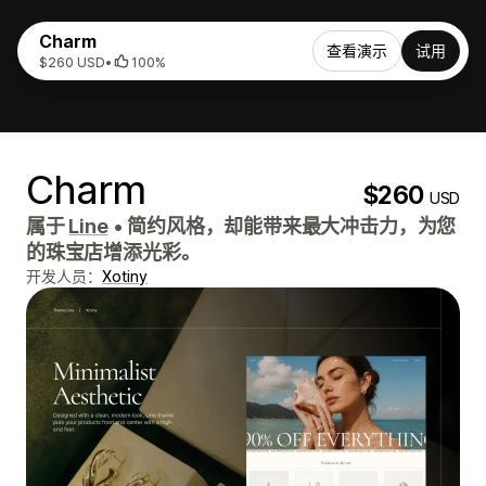
Charm
查看演示
试用
$260 USD
•
100%
Charm
$260
USD
属于
Line
•
简约风格，却能带来最大冲击力，为您
的珠宝店增添光彩。
开发人员：
Xotiny