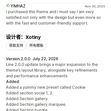
YIMHAZ
Nov 30, 2025
I purchased this theme and I must say I am very
satisfied not only with the design but even more so
with the fast and customer-friendly support.
设计者：Xotiny
获取支持
所有模板
Version 2.0.0
•
July 22, 2026
Line 2.0.0 update brings a major expansion to the
theme’s layout library, alongside key refinements
and performance enhancements
Added
:
Added a yummy new preset called Cookie
Added section social 1, 2.
Added Section gallery.
Added Section gallery marquee.
Added Section bundle.