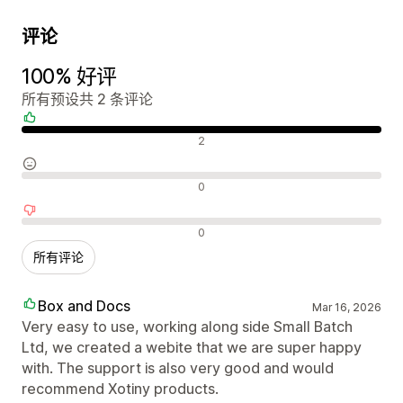
评论
100% 好评
所有预设共 2 条评论
好评
2
中评
0
差评
0
所有评论
Box and Docs
Mar 16, 2026
Very easy to use, working along side Small Batch
Ltd, we created a webite that we are super happy
with. The support is also very good and would
recommend Xotiny products.