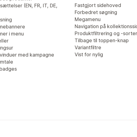
Fastgjort sidehoved
ættelser (EN, FR, IT, DE,
Forbedret søgning
Megamenu
isning
Navigation på kollektionssi
nebannere
Produktfiltrering og -sorte
er i menu
Tilbage til toppen-knap
ller
Variantfiltre
ingsur
Vist for nylig
vinduer med kampagne
mtale
tbadges