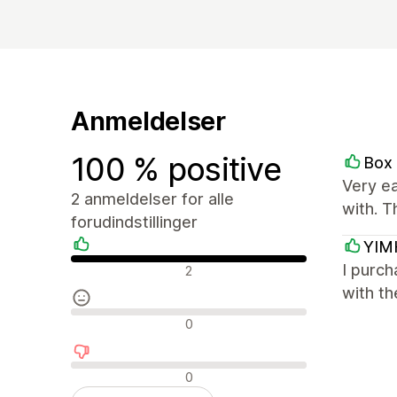
Anmeldelser
100 % positive
Box
Very ea
2 anmeldelser for alle
with. 
forudindstillinger
YIM
Positive anmeldelser
I purch
2
with th
Neutrale anmeldelser
0
Negative anmeldelser
0