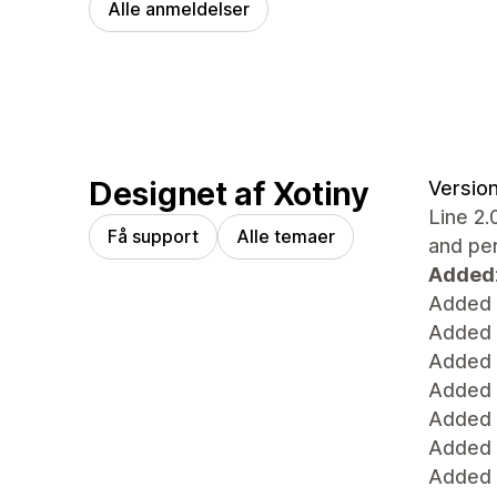
Alle anmeldelser
Designet af Xotiny
Version
Line 2.
Få support
Alle temaer
and pe
Added
Added 
Added s
Added S
Added 
Added 
Added 
Added 