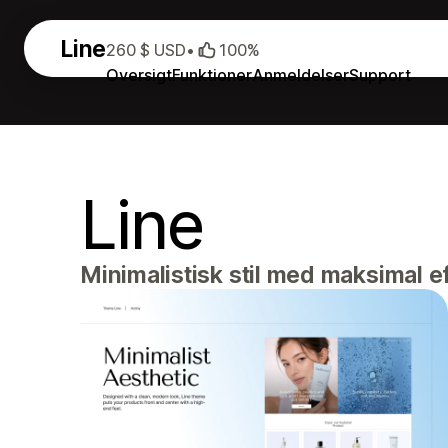
Line
260 $ USD
•
100%
Oversigt
Funktioner
Anmeldelser
Support
Line
Minimalistisk stil med maksimal ef