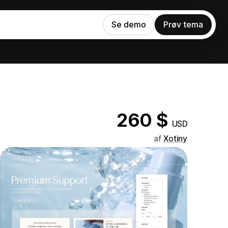
Se demo
Prøv tema
260 $
USD
af
Xotiny