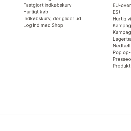
Fastgjort indkøbskurv
EU-overs
Hurtigt køb
ES)
Indkøbskurv, der glider ud
Hurtig v
Log ind med Shop
Kampag
Kampagn
Lagertæ
Nedtæll
Pop op-
Presseo
Produk