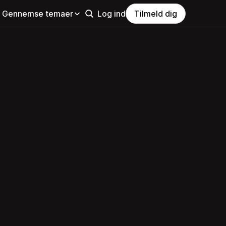
Gennemse temaer
Log ind
Tilmeld dig