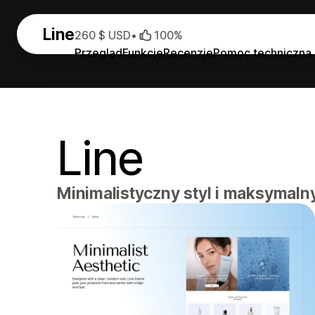
Line
260 $ USD
•
100%
Przegląd
Funkcje
Recenzje
Pomoc techniczna
Line
Minimalistyczny styl i maksymaln