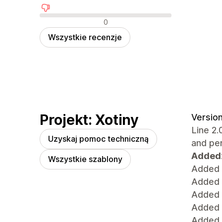
Negatywne recenzje
0
Wszystkie recenzje
Projekt: Xotiny
Version
Line 2.
Uzyskaj pomoc techniczną
and pe
Added
Wszystkie szablony
Added 
Added s
Added S
Added 
Added 