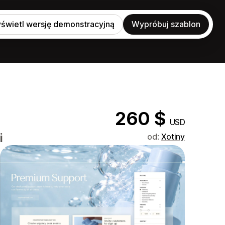
świetl wersję demonstracyjną
Wypróbuj szablon
260 $
USD
i
od:
Xotiny