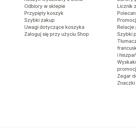
Odbiory w sklepie
Licznik
Przypięty koszyk
Polecan
Szybki zakup
Promoc
Uwagi dotyczące koszyka
Relacje
Zaloguj się przy użyciu Shop
Szybki 
Tłumacze
francusk
i hiszpa
Wyskaku
promoc
Zegar d
Znaczki