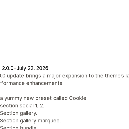
 2.0.0
•
July 22, 2026
0.0 update brings a major expansion to the theme’s l
rformance enhancements
:
a yummy new preset called Cookie
ection social 1, 2.
ection gallery.
Section gallery marquee.
Section bundle.