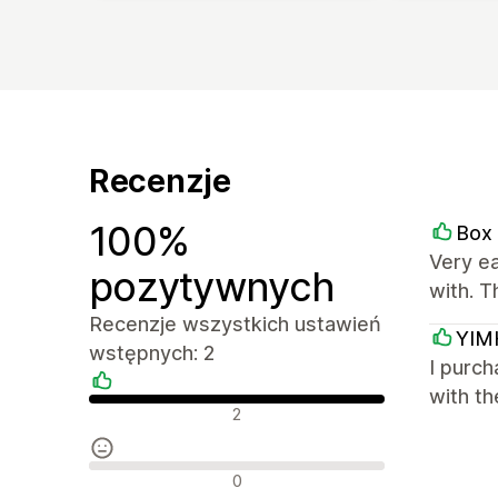
Recenzje
100%
Box
Very ea
pozytywnych
with. 
Recenzje wszystkich ustawień
YIM
wstępnych: 2
I purch
with th
Pozytywne recenzje
2
Neutralne recenzje
0