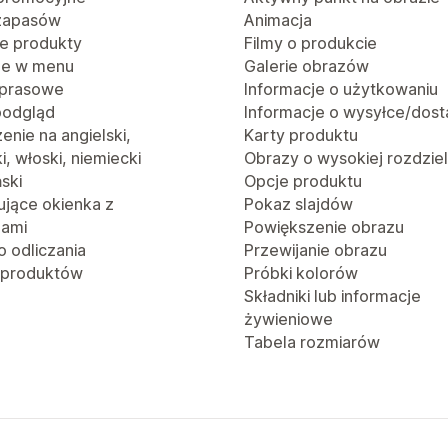
 zapasów
Animacja
e produkty
Filmy o produkcie
je w menu
Galerie obrazów
 prasowe
Informacje o użytkowaniu
podgląd
Informacje o wysyłce/dost
nie na angielski,
Karty produktu
i, włoski, niemiecki
Obrazy o wysokiej rozdzie
ński
Opcje produktu
jące okienka z
Pokaz slajdów
jami
Powiększenie obrazu
o odliczania
Przewijanie obrazu
 produktów
Próbki kolorów
Składniki lub informacje
żywieniowe
Tabela rozmiarów