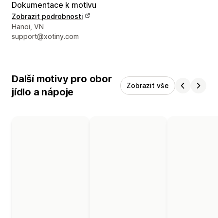
Dokumentace k motivu
Zobrazit podrobnosti
Kontaktní údaje designéra
Hanoi, VN
support@xotiny.com
Další motivy pro obor
Zobrazit vše
jídlo a nápoje