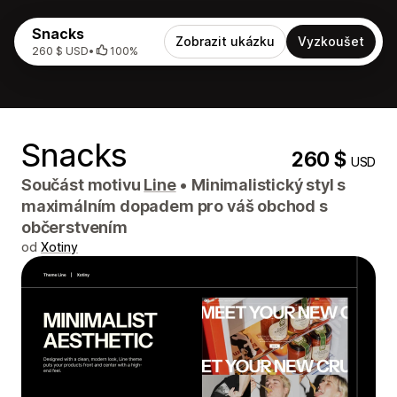
Snacks
Zobrazit ukázku
Vyzkoušet
260 $ USD
•
100%
Snacks
260 $
USD
Součást motivu
Line
•
Minimalistický styl s
maximálním dopadem pro váš obchod s
občerstvením
od
Xotiny