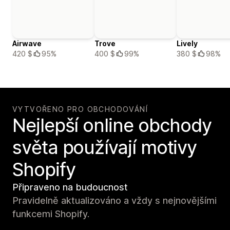
Airwave
Trove
Lively
420 $
95%
400 $
99%
380 $
98%
VYTVOŘENO PRO OBCHODOVÁNÍ
Nejlepší online obchody
světa používají motivy
Shopify
Připraveno na budoucnost
Pravidelně aktualizováno a vždy s nejnovějšími
funkcemi Shopify.