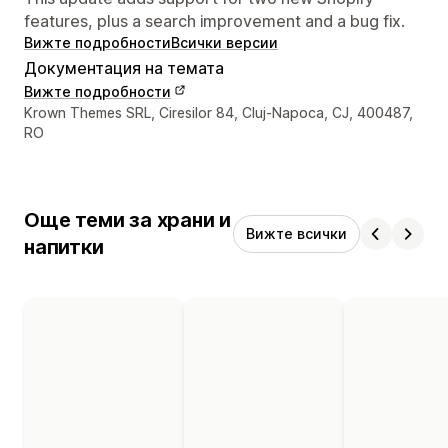
features, plus a search improvement and a bug fix.
Вижте подробности
Всички версии
Документация на темата
Вижте подробности
Данни за връзка с дизайнера
Krown Themes SRL, Ciresilor 84, Cluj-Napoca, CJ, 400487,
RO
Още теми за храни и
Вижте всички
напитки