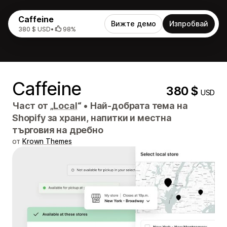
Caffeine
Вижте демо
Изпробвай
380 $ USD
•
98%
Caffeine
380 $
USD
Част от „
Local
“
•
Най-добрата тема на
Shopify за храни, напитки и местна
търговия на дребно
от
Krown Themes