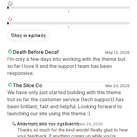
Ουδέτερες κριτικές
1
Αρνητικές κριτικές
1
Όλες οι κριτικές
Death Before Decaf
May 12, 2026
I'm only a few days into working with the theme but
so far I love it and the support team has been
responsive.
The Slice Co
Mar 24, 2026
We have only just started building with this theme
but so far the customer service (tech support) has
been brilliant, fast and helpful. Looking forward to
launching our site using this theme :)
Απάντηση από τον σχεδιαστή
Mar 24, 2026
Thanks so much for the kind words! Really glad to hear
your feedback. If anything comes up while you’re