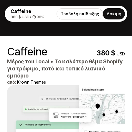
Caffeine
Προβολή επίδειξης
Δοκιμή
380 $ USD
•
98%
Caffeine
380 $
USD
Μέρος του
Local
•
Το καλύτερο θέμα Shopify
για τρόφιμα, ποτά και τοπικό λιανικό
εμπόριο
από:
Krown Themes