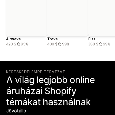
Airwave
Trove
Fizz
420 $
95%
400 $
99%
380 $
99%
KERESKEDELEMRE TERVEZVE
A világ legjobb online
áruházai Shopify
témákat használnak
Jövőtálló