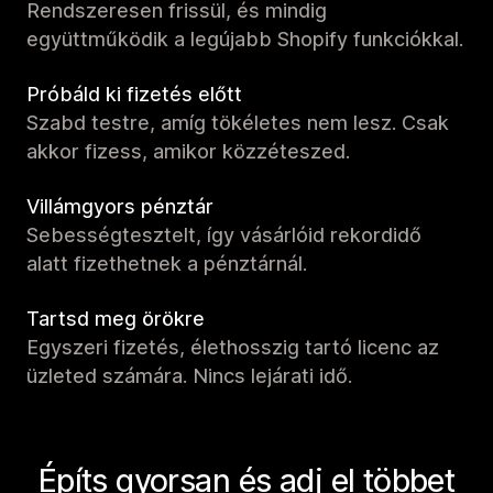
Rendszeresen frissül, és mindig
együttműködik a legújabb Shopify funkciókkal.
Próbáld ki fizetés előtt
Szabd testre, amíg tökéletes nem lesz. Csak
akkor fizess, amikor közzéteszed.
Villámgyors pénztár
Sebességtesztelt, így vásárlóid rekordidő
alatt fizethetnek a pénztárnál.
Tartsd meg örökre
Egyszeri fizetés, élethosszig tartó licenc az
üzleted számára. Nincs lejárati idő.
Építs gyorsan és adj el többet