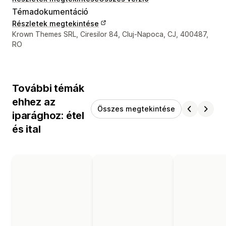
Témadokumentáció
Részletek megtekintése
Dizájner kapcsolattartási adatai
Krown Themes SRL, Ciresilor 84, Cluj-Napoca, CJ, 400487,
RO
További témák
ehhez az
Összes megtekintése
iparághoz: étel
és ital