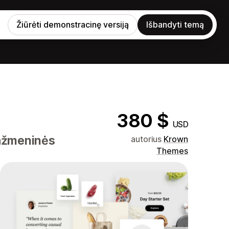
Žiūrėti demonstracinę versiją
Išbandyti temą
380 $
USD
mažmeninės
autorius
Krown
Themes