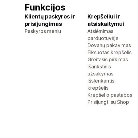
Funkcijos
Klientų paskyros ir
Krepšeliui ir
prisijungimas
atsiskaitymui
Paskyros meniu
Atsiėmimas
parduotuvėje
Dovanų pakavimas
Fiksuotas krepšelis
Greitasis pirkimas
Išankstinis
užsakymas
Išslenkantis
krepšelis
Krepšelio pastabos
Prisijungti su Shop