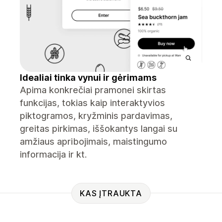
Idealiai tinka vynui ir gėrimams
Apima konkrečiai pramonei skirtas
funkcijas, tokias kaip interaktyvios
piktogramos, kryžminis pardavimas,
greitas pirkimas, iššokantys langai su
amžiaus apribojimais, maistingumo
informacija ir kt.
KAS ĮTRAUKTA