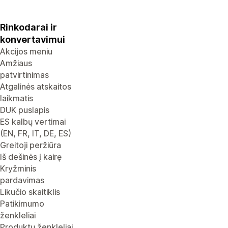
Rinkodarai ir
konvertavimui
Akcijos meniu
Amžiaus
patvirtinimas
Atgalinės atskaitos
laikmatis
DUK puslapis
ES kalbų vertimai
(EN, FR, IT, DE, ES)
Greitoji peržiūra
Iš dešinės į kairę
Kryžminis
pardavimas
Likučio skaitiklis
Patikimumo
ženkleliai
Produktų ženkleliai