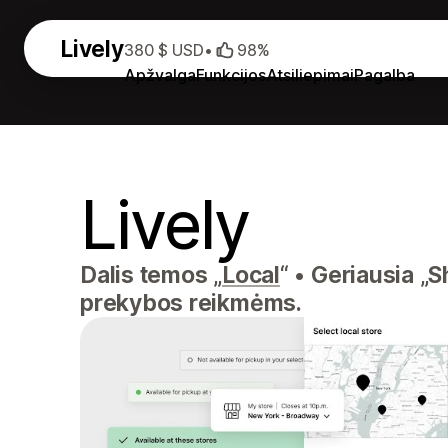
Lively
380 $ USD
•
98%
Apžvalga
Funkcijos
Atsiliepimai
Pagalba
Lively
Dalis temos „
Local
“
•
Geriausia „S
prekybos reikmėms.