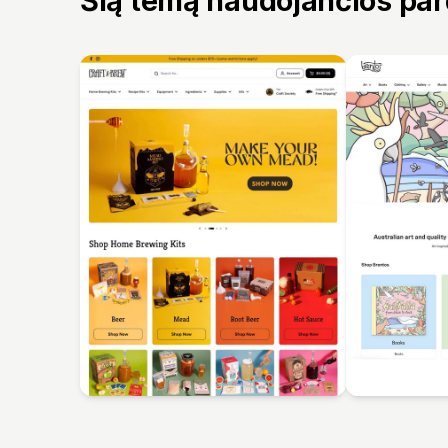
Šią temą naudojančios pa