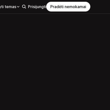
yti temas
Prisijungti
Pradėti nemokamai