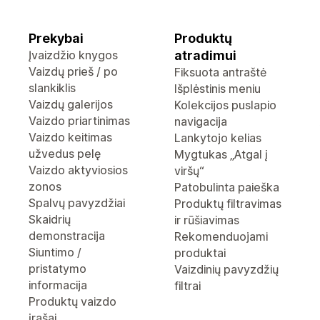
Prekybai
Produktų
Įvaizdžio knygos
atradimui
Vaizdų prieš / po
Fiksuota antraštė
slankiklis
Išplėstinis meniu
Vaizdų galerijos
Kolekcijos puslapio
Vaizdo priartinimas
navigacija
Vaizdo keitimas
Lankytojo kelias
užvedus pelę
Mygtukas „Atgal į
Vaizdo aktyviosios
viršų“
zonos
Patobulinta paieška
Spalvų pavyzdžiai
Produktų filtravimas
Skaidrių
ir rūšiavimas
demonstracija
Rekomenduojami
Siuntimo /
produktai
pristatymo
Vaizdinių pavyzdžių
informacija
filtrai
Produktų vaizdo
įrašai