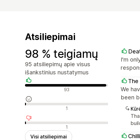
Atsiliepimai
98 % teigiamų
Dea
I'm onl
95 atsiliepimų apie visus
respon
išankstinius nustatymus
The 
Teigiami atsiliepimai
We have
93
been br
Neutralūs atsiliepimai
1
Kūr
Tha
buil
Neigiami atsiliepimai
1
Chil
Visi atsiliepimai