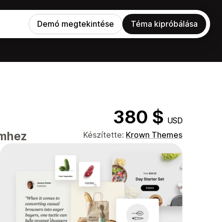
Demó megtekintése
Téma kipróbálása
380 $
USD
emhez
Készítette:
Krown Themes