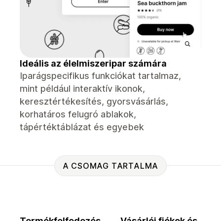
Ideális az élelmiszeripar számára
Iparágspecifikus funkciókat tartalmaz,
mint például interaktív ikonok,
keresztértékesítés, gyorsvásárlás,
korhatáros felugró ablakok,
tápértéktáblázat és egyebek
A CSOMAG TARTALMA
Termékfelfedezés
Vásárlói fiókok és