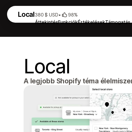
Local
380 $ USD
•
98%
Áttekintés
Funkciók
Értékelések
Támogatás
Local
A legjobb Shopify téma élelmisze