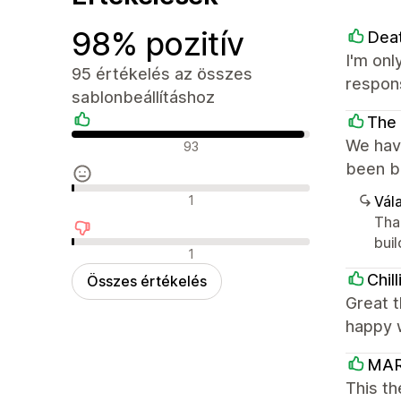
98% pozitív
Dea
I'm onl
95 értékelés az összes
respon
sablonbeállításhoz
The 
Pozitív értékelések
We have
93
been br
Semleges értékelések
1
Vála
Tha
buil
Negatív értékelések
1
Chil
Összes értékelés
Great t
happy w
MAR
This t