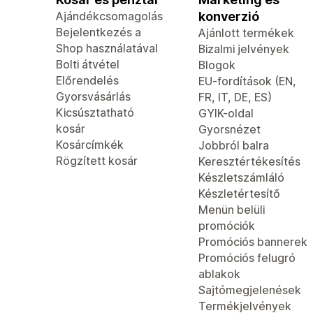
Ajándékcsomagolás
konverzió
Bejelentkezés a
Ajánlott termékek
Shop használatával
Bizalmi jelvények
Bolti átvétel
Blogok
Előrendelés
EU-fordítások (EN,
Gyorsvásárlás
FR, IT, DE, ES)
Kicsúsztatható
GYIK-oldal
kosár
Gyorsnézet
Kosárcímkék
Jobbról balra
Rögzített kosár
Keresztértékesítés
Készletszámláló
Készletértesítő
Menün belüli
promóciók
Promóciós bannerek
Promóciós felugró
ablakok
Sajtómegjelenések
Termékjelvények