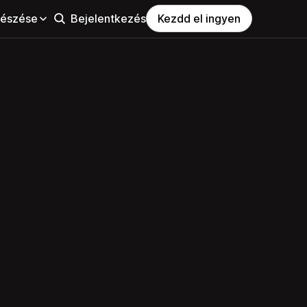
észése
Bejelentkezés
Kezdd el ingyen