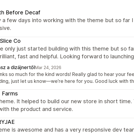
th Before Decaf
y a few days into working with the theme but so far 
sive.
Slice Co
 only just started building with this theme but so f
illiant, fast and helpful. Looking forward to launching
sz a dizájnertől
Mar 24, 2026
nks so much for the kind words! Really glad to hear your fe
ding, just let us know—we’re here for you. Good luck with th
li Farms
heme. It helped to build our new store in short time.
ith the product and service.
YJAE
heme is awesome and has a very responsive dev team