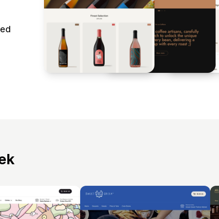
ted
tek