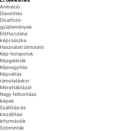
Animáció
Diavetítés
Divatfotó-
gyűjtemények
Előtte/utána
képcsúszka
Használati útmutató
Kép-hotspotok
Képgalériák
Képnagyítás
Képváltás
rámutatáskor
Mérettáblázat
Nagy felbontású
képek
Szállítási és
kiszállítási
információk
Színminták