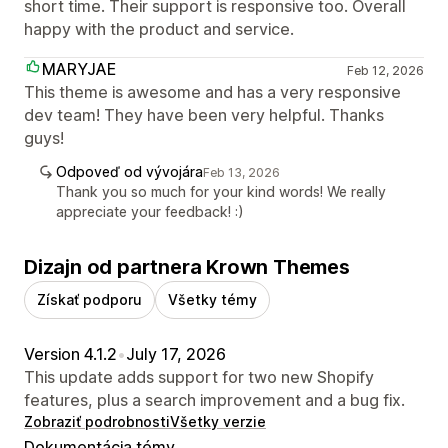
short time. Their support is responsive too. Overall
happy with the product and service.
MARYJAE
Feb 12, 2026
This theme is awesome and has a very responsive
dev team! They have been very helpful. Thanks
guys!
Odpoveď od vývojára
Feb 13, 2026
Thank you so much for your kind words! We really
appreciate your feedback! :)
Dizajn od partnera Krown Themes
Získať podporu
Všetky témy
Version 4.1.2
•
July 17, 2026
This update adds support for two new Shopify
features, plus a search improvement and a bug fix.
Zobraziť podrobnosti
Všetky verzie
Dokumentácia témy