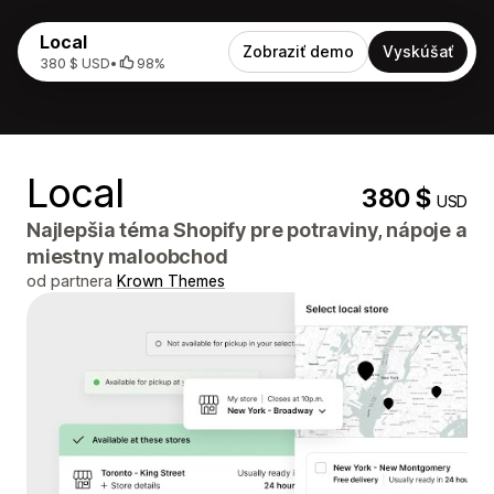
Local
Zobraziť demo
Vyskúšať
380 $ USD
•
98%
Local
380 $
USD
Najlepšia téma Shopify pre potraviny, nápoje a
miestny maloobchod
od partnera
Krown Themes