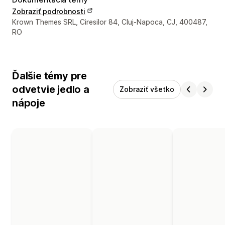
Zobraziť podrobnosti
Kontaktné údaje vývojára
Krown Themes SRL, Ciresilor 84, Cluj-Napoca, CJ, 400487,
RO
Ďalšie témy pre
odvetvie jedlo a
Zobraziť všetko
nápoje