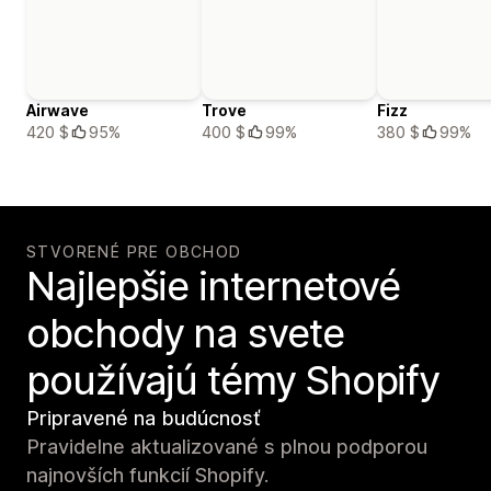
Airwave
Trove
Fizz
420 $
95%
400 $
99%
380 $
99%
STVORENÉ PRE OBCHOD
Najlepšie internetové
obchody na svete
používajú témy Shopify
Pripravené na budúcnosť
Pravidelne aktualizované s plnou podporou
najnovších funkcií Shopify.