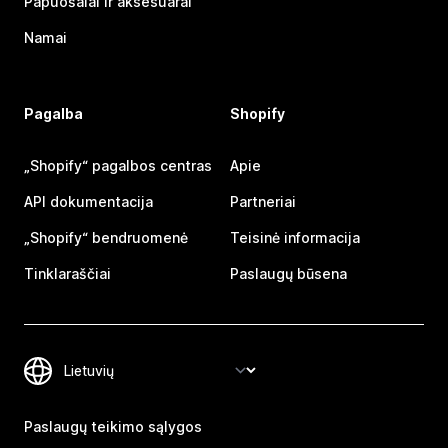
Papuošalai ir aksesuarai
Namai
Pagalba
Shopify
„Shopify“ pagalbos centras
Apie
API dokumentacija
Partneriai
„Shopify“ bendruomenė
Teisinė informacija
Tinklaraščiai
Paslaugų būsena
Paslaugų teikimo sąlygos