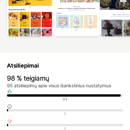
Atsiliepimai
98 % teigiamų
95 atsiliepimų apie visus išankstinius nustatymus
Teigiami atsiliepimai
93
Neutralūs atsiliepimai
1
Neigiami atsiliepimai
1