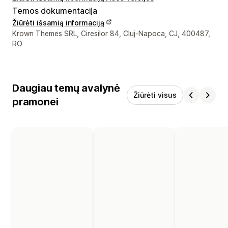
Temos dokumentacija
Žiūrėti išsamią informaciją
Kūrėjo kontaktiniai duomenys
Krown Themes SRL, Ciresilor 84, Cluj-Napoca, CJ, 400487,
RO
Daugiau temų avalynė
Žiūrėti visus
pramonei