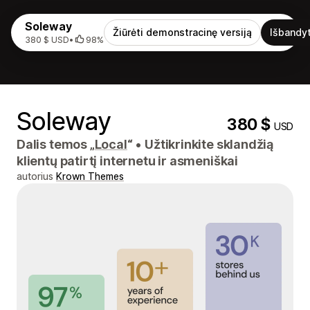
Soleway
Žiūrėti demonstracinę versiją
Išbandyt
380 $ USD
•
98%
Soleway
380 $
USD
Dalis temos „
Local
“
•
Užtikrinkite sklandžią
klientų patirtį internetu ir asmeniškai
autorius
Krown Themes