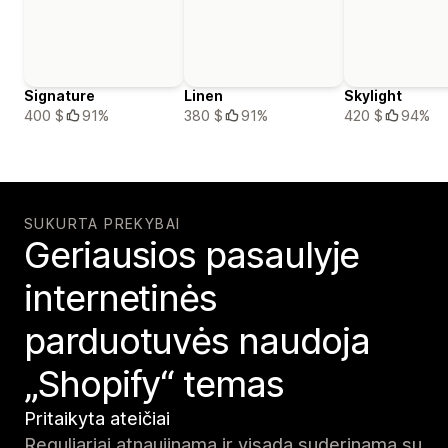
Signature
Linen
Skylight
400 $
91%
380 $
91%
420 $
94%
SUKURTA PREKYBAI
Geriausios pasaulyje
internetinės
parduotuvės naudoja
„Shopify“ temas
Pritaikyta ateičiai
Reguliariai atnaujinama ir visada suderinama su