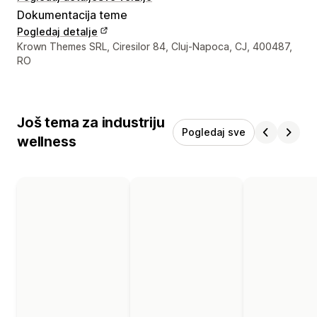
Dokumentacija teme
Pogledaj detalje
Podaci za kontakt dizajnera
Krown Themes SRL, Ciresilor 84, Cluj-Napoca, CJ, 400487,
RO
Još tema za industriju
Pogledaj sve
wellness