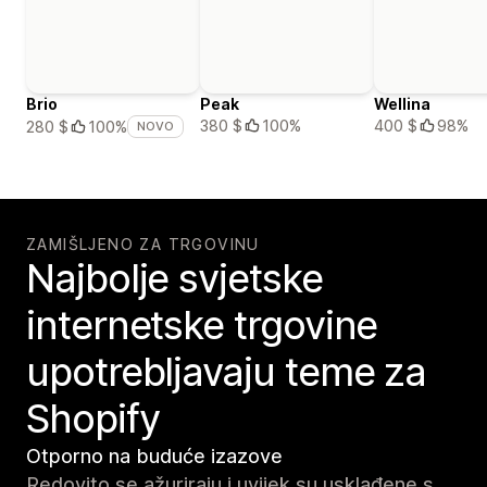
Brio
Peak
Wellina
380 $
100%
400 $
98%
280 $
100%
NOVO
ZAMIŠLJENO ZA TRGOVINU
Najbolje svjetske
internetske trgovine
upotrebljavaju teme za
Shopify
Otporno na buduće izazove
Redovito se ažuriraju i uvijek su usklađene s