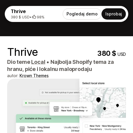
Thrive
Pogledaj demo
Isprobaj
380 $ USD
•
98%
Thrive
380 $
USD
Dio teme
Local
•
Najbolja Shopify tema za
hranu, piće i lokalnu maloprodaju
autor:
Krown Themes