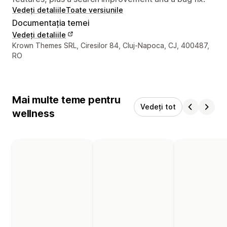
Vedeți detaliile
Toate versiunile
Documentația temei
Vedeți detaliile
Detaliile de contact ale designerului
Krown Themes SRL, Ciresilor 84, Cluj-Napoca, CJ, 400487,
RO
Mai multe teme pentru
Vedeți tot
wellness