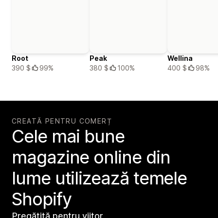
Root
Peak
Wellina
390 $
99%
380 $
100%
400 $
98%
CREATĂ PENTRU COMERȚ
Cele mai bune
magazine online din
lume utilizează temele
Shopify
Pregătită pentru viitor