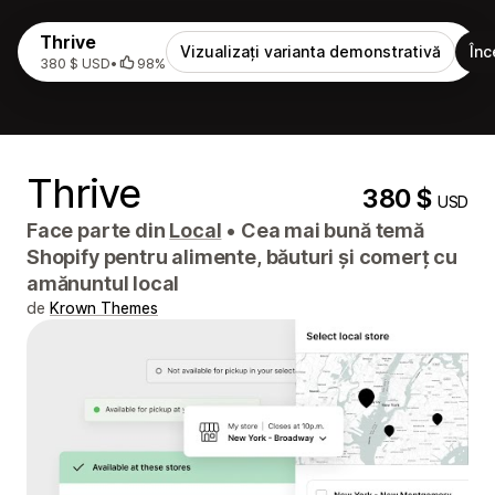
Thrive
Vizualizați varianta demonstrativă
Înc
380 $ USD
•
98%
Thrive
380 $
USD
Face parte din
Local
•
Cea mai bună temă
Shopify pentru alimente, băuturi și comerț cu
amănuntul local
de
Krown Themes