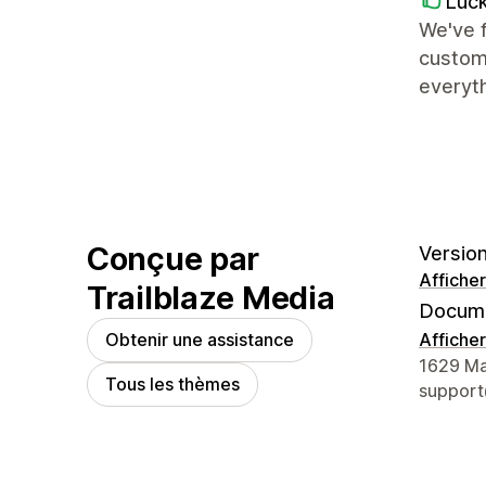
Luc
We've f
custome
everyt
Conçue par
Version
Afficher
Trailblaze Media
Docume
Obtenir une assistance
Afficher
Coordon
1629 Mai
Tous les thèmes
support