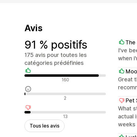
Avis
91 % positifs
The
I've be
175 avis pour toutes les
when i
catégories prédéfinies
Moon
Avis positifs
Great 
160
recom
Avis neutres
2
Pet 
What s
Avis négatifs
actual 
13
weeks a
Tous les avis