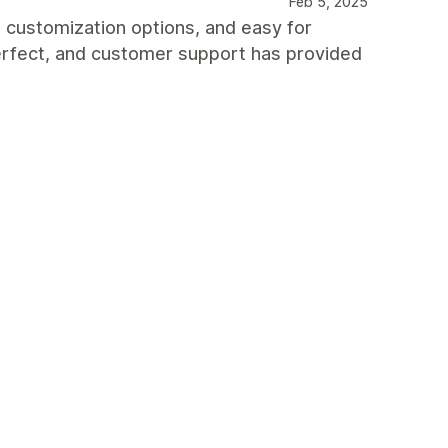
Feb 5, 2025
n customization options, and easy for
perfect, and customer support has provided