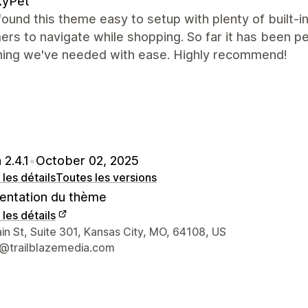
kyPet
ound this theme easy to setup with plenty of built-i
rs to navigate while shopping. So far it has been 
hing we've needed with ease. Highly recommend!
 2.4.1
•
October 02, 2025
 les détails
Toutes les versions
ntation du thème
 les détails
nées du concepteur
n St, Suite 301, Kansas City, MO, 64108, US
@trailblazemedia.com