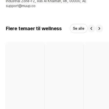
Industrial Zone-FZ, Ras Al Khaimah, RK, 00000, AE
support@muup.co
Flere temaer til wellness
Se alle