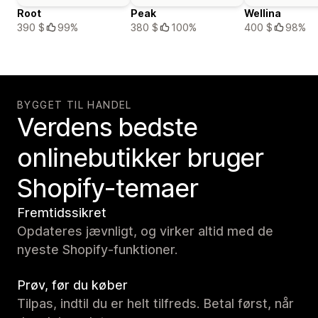
Root
Peak
Wellina
390 $
99%
380 $
100%
400 $
98%
BYGGET TIL HANDEL
Verdens bedste
onlinebutikker bruger
Shopify-temaer
Fremtidssikret
Opdateres jævnligt, og virker altid med de
nyeste Shopify-funktioner.
Prøv, før du køber
Tilpas, indtil du er helt tilfreds. Betal først, når