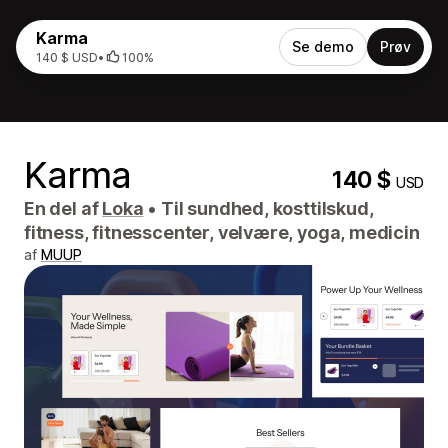
Karma
Se demo
Prøv
140 $ USD
•
100%
Karma
140 $
USD
En del af
Loka
•
Til sundhed, kosttilskud,
fitness, fitnesscenter, velvære, yoga, medicin
af
MUUP