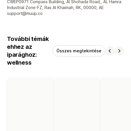
Dizájner kapcsolattartási adatai
CWEP0971 Compass Building, Al Shohada Road,, AL Hamra
Industrial Zone-FZ, Ras Al Khaimah, RK, 00000, AE
support@muup.co
További témák
ehhez az
Összes megtekintése
iparághoz:
wellness