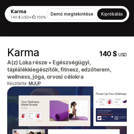
Karma
Demó megtekintése
Kipróbálás
140 $ USD
•
100%
Karma
140 $
USD
A(z)
Loka
része
•
Egészségügyi,
táplálékkiegészítők, fitnesz, edzőterem,
wellness, jóga, orvosi célokra
Készítette:
MUUP