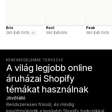
Brio
Root
Peak
390 $
99%
380 $
100%
280 $
100%
ÚJ
KERESKEDELEMRE TERVEZVE
A világ legjobb online
áruházai Shopify
témákat használnak
Jövőtálló
Rendszeresen frissül, és mindig
együttműködik a legújabb Shopify funkciókkal.