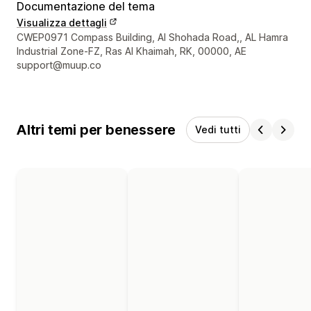
Documentazione del tema
Visualizza dettagli
Recapiti del designer
CWEP0971 Compass Building, Al Shohada Road,, AL Hamra
Industrial Zone-FZ, Ras Al Khaimah, RK, 00000, AE
support@muup.co
Altri temi per benessere
Vedi tutti