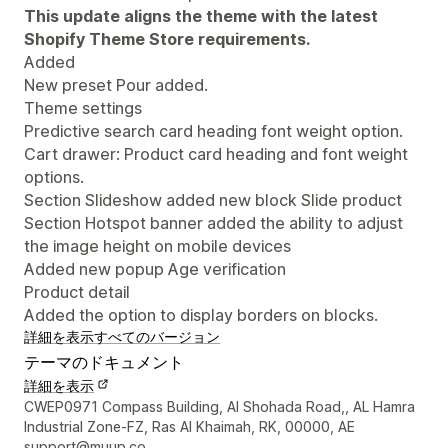
This update aligns the theme with the latest
Shopify Theme Store requirements.
Added
New preset Pour added.
Theme settings
Predictive search card heading font weight option.
Cart drawer: Product card heading and font weight
options.
Section Slideshow added new block Slide product
Section Hotspot banner added the ability to adjust
the image height on mobile devices
Added new popup Age verification
Product detail
Added the option to display borders on blocks.
詳細を表示
すべてのバージョン
テーマのドキュメント
詳細を表示
デザイナーの連絡先情報
CWEP0971 Compass Building, Al Shohada Road,, AL Hamra
Industrial Zone-FZ, Ras Al Khaimah, RK, 00000, AE
support@muup.co