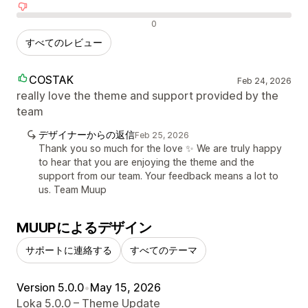
否定的なレビュー
0
すべてのレビュー
COSTAK
Feb 24, 2026
really love the theme and support provided by the
team
デザイナーからの返信
Feb 25, 2026
Thank you so much for the love ✨ We are truly happy
to hear that you are enjoying the theme and the
support from our team. Your feedback means a lot to
us. Team Muup
MUUPによるデザイン
サポートに連絡する
すべてのテーマ
Version 5.0.0
•
May 15, 2026
Loka 5.0.0 – Theme Update