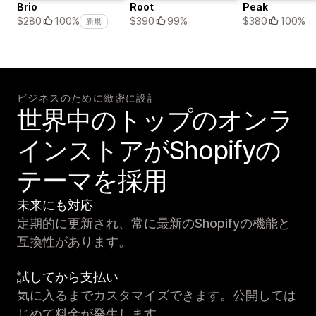
Brio
Root
Peak
$390
99%
$380
100%
$280
100%
新規
ビジネスのために緻密に設計
世界中のトップのオンラ
インストアがShopifyの
テーマを採用
未来にも対応
定期的に更新され、常に最新のShopifyの機能と
互換性があります。
試してから支払い
気に入るまでカスタマイズできます。公開しては
じめて料金が発生します。