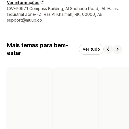
Ver informações
Informações de contato do designer
CWEP0971 Compass Building, Al Shohada Road,, AL Hamra
Industrial Zone-FZ, Ras Al Khaimah, RK, 00000, AE
support@muup.co
Mais temas para bem-
Ver tudo
estar