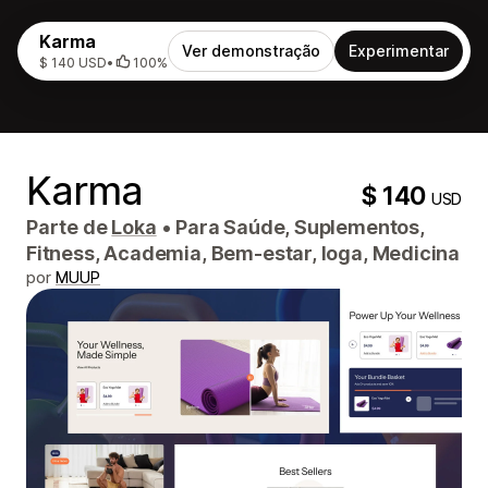
Karma
Ver demonstração
Experimentar
$ 140 USD
•
100%
Karma
$ 140
USD
Parte de
Loka
•
Para Saúde, Suplementos,
Fitness, Academia, Bem-estar, Ioga, Medicina
por
MUUP