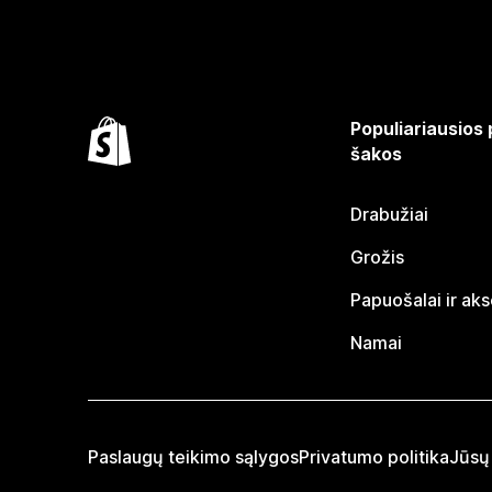
Populiariausios
šakos
Drabužiai
Grožis
Papuošalai ir ak
Namai
Paslaugų teikimo sąlygos
Privatumo politika
Jūsų