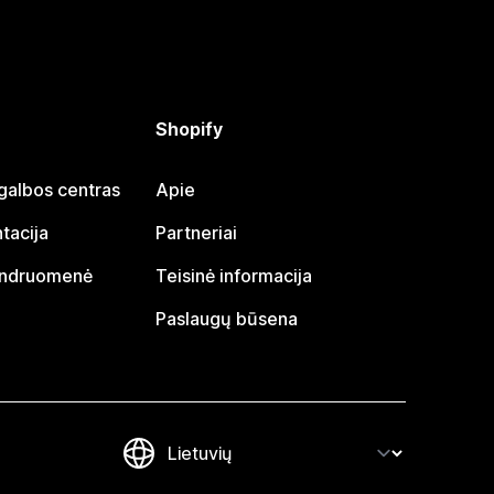
Shopify
galbos centras
Apie
tacija
Partneriai
endruomenė
Teisinė informacija
Paslaugų būsena