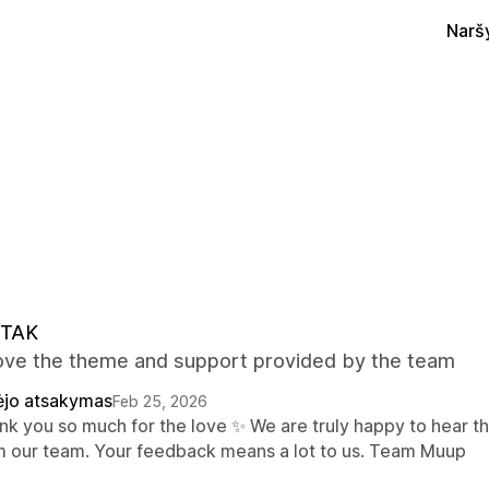
Narš
TAK
 love the theme and support provided by the team
ėjo atsakymas
Feb 25, 2026
nk you so much for the love ✨ We are truly happy to hear t
m our team. Your feedback means a lot to us. Team Muup