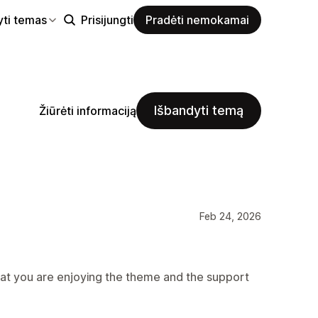
yti temas
Prisijungti
Pradėti nemokamai
Išbandyti temą
Žiūrėti informaciją
Feb 24, 2026
hat you are enjoying the theme and the support