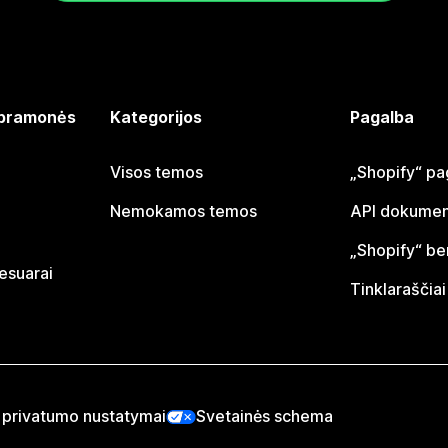
 pramonės
Kategorijos
Pagalba
Visos temos
„Shopify“ pa
Nemokamos temos
API dokumen
„Shopify“ b
sesuarai
Tinklaraščiai
 privatumo nustatymai
Svetainės schema