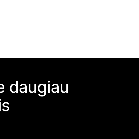
te daugiau
is