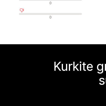
Neutralūs atsiliepimai
0
Neigiami atsiliepimai
0
Kurkite g
s