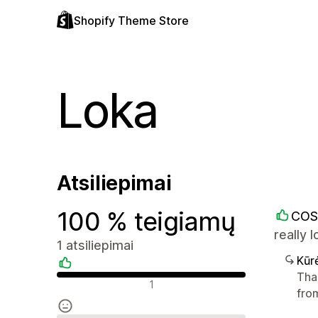
Shopify Theme Store
Loka
Atsiliepimai
100 % teigiamų
COS
really
1 atsiliepimai
Kūr
Tha
Teigiami atsiliepimai
1
fro