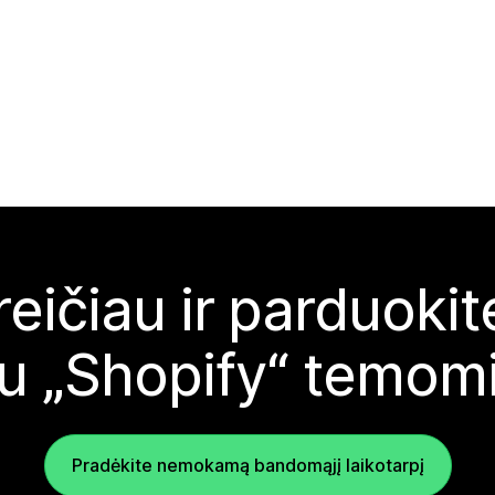
reičiau ir parduoki
u „Shopify“ temom
Pradėkite nemokamą bandomąjį laikotarpį